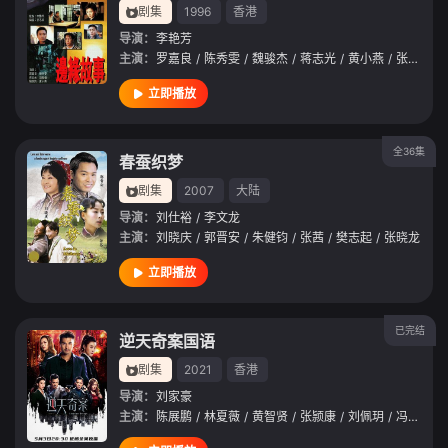
剧集
1996
香港
导演：
李艳芳
主演：
罗嘉良
/
陈秀雯
/
魏骏杰
/
蒋志光
/
黄小燕
/
张慧仪
/
立即播放
全36集
春蚕织梦
剧集
2007
大陆
导演：
刘仕裕
/
李文龙
主演：
刘晓庆
/
郭晋安
/
朱健钧
/
张茜
/
樊志起
/
张晓龙
立即播放
已完结
逆天奇案国语
剧集
2021
香港
导演：
刘家豪
主演：
陈展鹏
/
林夏薇
/
黄智贤
/
张颕康
/
刘佩玥
/
冯盈盈
/