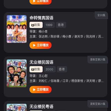
立即播放
全20集
命转情真国语
剧集
1999
香港
导演：
梅小青
主演：
张达明
/
陈妙瑛
/
梅小惠
/
谢天华
/
阮兆祥
/
苏玉华
/
立即播放
更新至第21集
无业楼民国语
剧集
2000
香港
导演：
王心慰
主演：
刘松仁
/
伍咏薇
/
江华
/
杨张新悦
/
洪天明
/
廖启智
/
立即播放
更新至第21集
无业楼民粤语