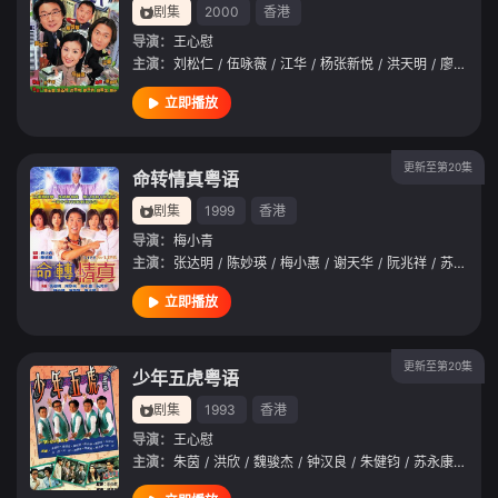
剧集
2000
香港
导演：
王心慰
主演：
刘松仁
/
伍咏薇
/
江华
/
杨张新悦
/
洪天明
/
廖启智
/
立即播放
更新至第20集
命转情真粤语
剧集
1999
香港
导演：
梅小青
主演：
张达明
/
陈妙瑛
/
梅小惠
/
谢天华
/
阮兆祥
/
苏玉华
/
立即播放
更新至第20集
少年五虎粤语
剧集
1993
香港
导演：
王心慰
主演：
朱茵
/
洪欣
/
魏骏杰
/
钟汉良
/
朱健钧
/
苏永康
/
阮兆