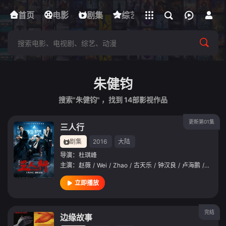
立即登录
首页
电影
下载客户端
剧集
综艺
动漫
短剧
朱健钧
搜索"朱健钧" ，找到
14
部影视作品
更新第01集
三人行
剧集
2016
大陆
导演：
杜琪峰
主演：
赵薇
/
Wei
/
Zhao
/
古天乐
/
钟汉良
/
卢海鹏
/
林雪
/
立即播放
完结
边缘故事