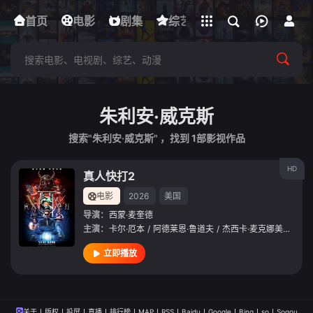
立即登录
首页
电影
下载客户端
剧集
综艺
动漫
短剧
朱利安·威克斯
搜索"朱利安·威克斯" ，找到
1
部影视作品
HD
真人快打2
电影
2026
美国
导演：
西蒙·麦奎德
主演：
卡尔·厄本
/
阿德莱恩·鲁道夫
/
杰西卡·麦克娜美
/
约什·
立即播放
关于
版权
投屏
直播
排行榜
MAP
RSS
Baidu
Google
Bing
so
Sogou