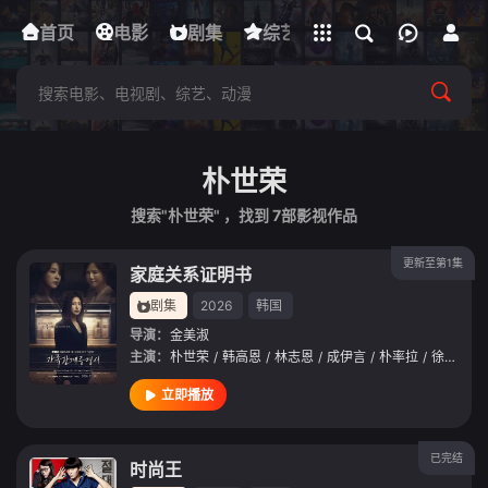
立即登录
首页
电影
下载客户端
剧集
综艺
动漫
短剧
朴世荣
搜索"朴世荣" ，找到
7
部影视作品
更新至第1集
家庭关系证明书
剧集
2026
韩国
导演：
金美淑
主演：
朴世荣
/
韩高恩
/
林志恩
/
成伊言
/
朴率拉
/
徐道永
/
立即播放
已完结
时尚王