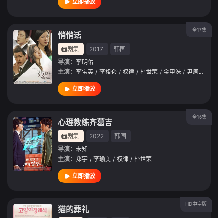
立即播放
全17集
悄悄话
剧集
2017
韩国
导演：
李明佑
主演：
李宝英
/
李相仑
/
权律
/
朴世荣
/
金甲洙
/
尹周熙
/
金
立即播放
全16集
心理教练齐葛吉
剧集
2022
韩国
导演：
未知
主演：
郑宇
/
李瑜美
/
权律
/
朴世荣
立即播放
HD中字版
猫的葬礼