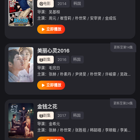
电影
2014
韩国
导演：
吴基桓
主演：
周元
/
崔雪莉
/
朴世荣
/
安宰贤
/
金成伍
立即播放
更新至第14集
美丽心灵2016
剧集
2016
韩国
导演：
毛完日
主演：
张赫
/
朴素丹
/
尹贤旻
/
朴世荣
/
许峻豪
/
吴政世
/
白
立即播放
更新至第24集
金钱之花
剧集
2017
韩国
导演：
金希元
主演：
张赫
/
朴世荣
/
张胜祖
/
韩韶禧
/
李顺载
/
李美淑
/
鲜