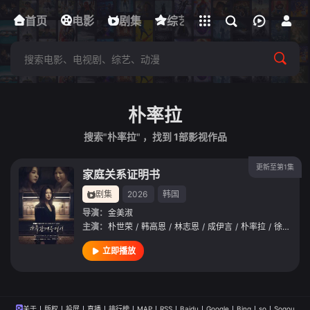
立即登录
首页
电影
下载客户端
剧集
综艺
动漫
短剧
朴率拉
搜索"朴率拉" ，找到
1
部影视作品
更新至第1集
家庭关系证明书
剧集
2026
韩国
导演：
金美淑
主演：
朴世荣
/
韩高恩
/
林志恩
/
成伊言
/
朴率拉
/
徐道永
/
立即播放
关于
版权
投屏
直播
排行榜
MAP
RSS
Baidu
Google
Bing
so
Sogou