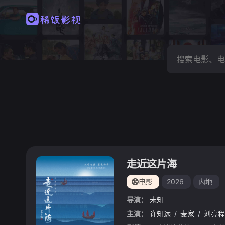
走近这片海
电影
2026
内地
导演：
未知
主演：
许知远
/
麦家
/
刘亮程