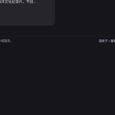
《走进这片海》是一部海洋文化纪录片，节目特邀诺贝尔文学奖得主莫言题写片头，由广东省作家协会主席谢有顺担任总策划，并邀请刘亮程、麦家、于坚、李修文、许知远等知名作家参与录制。拍摄期间，作家们分赴福建沿海各地，围绕海洋历史、渔业生产、民间信仰、海岛生活、海洋饮食等主题，深入渔村、码头、海岛及各类民俗场所，以文学视角观察并呈现福建海洋文化的多元面貌。
存储服务。
关于
版