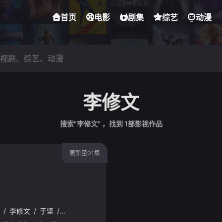
首页
电影
剧集
综艺
动漫
李修文
搜索"李修文" ，找到
1
部影视作品
更新至01集
/
李修文
/
于坚
/
谢有顺