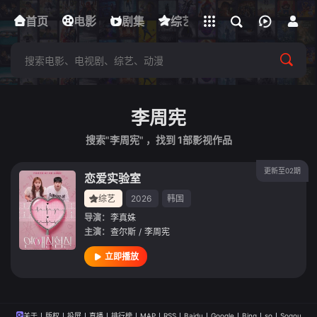
立即登录
首页
电影
下载客户端
剧集
综艺
动漫
短剧
李周宪
搜索"李周宪" ，找到
1
部影视作品
更新至02期
恋爱实验室
综艺
2026
韩国
导演：
李真姝
主演：
查尔斯
/
李周宪
立即播放
关于
版权
投屏
直播
排行榜
MAP
RSS
Baidu
Google
Bing
so
Sogou