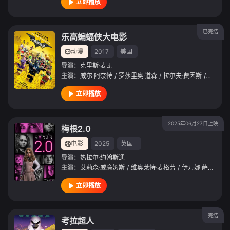
立即播放
已完结
乐高蝙蝠侠大电影
动漫
2017
美国
导演：
克里斯·麦凯
主演：
威尔·阿奈特
/
罗莎里奥·道森
/
拉尔夫·费因斯
/
迈克尔·
立即播放
2025年06月27日上映
梅根2.0
电影
2025
英国
导演：
热拉尔·约翰斯通
主演：
艾莉森·威廉姆斯
/
维奥莱特·麦格劳
/
伊万娜·萨赫诺
/
立即播放
完结
考拉超人