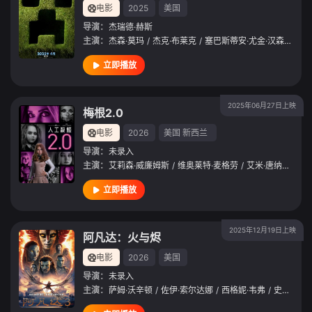
电影
2025
美国
导演：
杰瑞德·赫斯
主演：
杰森·莫玛
/
杰克·布莱克
/
塞巴斯蒂安·尤金·汉森
/
艾玛
立即播放
2025年06月27日上映
梅根2.0
电影
2026
美国
新西兰
导演：
未录入
主演：
艾莉森·威廉姆斯
/
维奥莱特·麦格劳
/
艾米·唐纳德
/
珍
立即播放
2025年12月19日上映
阿凡达：火与烬
电影
2026
美国
导演：
未录入
主演：
萨姆·沃辛顿
/
佐伊·索尔达娜
/
西格妮·韦弗
/
史蒂芬·朗