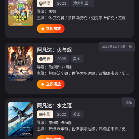
动漫
2023
澳大利亚
导演：
未知
主演：
休·杰克曼
/
莎拉·斯努克
/
迈克尔·丘萨克
/
杰梅奈·克莱门特
立即播放
2025年12月19日上映
阿凡达：火与烬
电影
2025
美国
导演：
詹姆斯·卡梅隆
主演：
萨姆·沃辛顿
/
佐伊·索尔达娜
/
西格妮·韦弗
/
史蒂芬·朗
立即播放
完结
阿凡达：水之道
电影
2022
美国
导演：
詹姆斯·卡梅隆
主演：
萨姆·沃辛顿
/
佐伊·索尔达娜
/
西格妮·韦弗
/
史蒂芬·朗