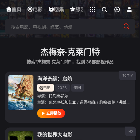
立即登录
首页
电影
下载客户端
剧集
综艺
动漫
短剧
杰梅奈·克莱门特
搜索"杰梅奈·克莱门特" ，找到
36
部影视作品
TC中字
海洋奇缘：启航
电影
2026
美国
导演：
托马斯·凯尔
主演：
凯瑟琳·拉加艾亚
/
道恩·强森
/
约翰·图伊
/
弗兰基·亚当斯
立即播放
HD
我的世界大电影