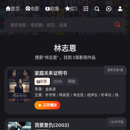
立即登录
首页
电影
下载客户端
剧集
综艺
动漫
短剧
林志恩
搜索"林志恩" ，找到
2
部影视作品
更新至第1集
家庭关系证明书
剧集
2026
韩国
导演：
金美淑
主演：
朴世荣
/
韩高恩
/
林志恩
/
成伊言
/
朴率拉
/
徐道永
/
立即播放
HD中字版
我要复仇(2002)