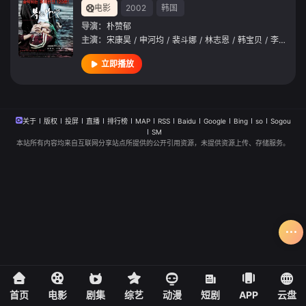
电影
2002
韩国
导演：
朴赞郁
主演：
宋康昊
/
申河均
/
裴斗娜
/
林志恩
/
韩宝贝
/
李代延
/
立即播放
关于
版权
投屏
直播
排行榜
MAP
RSS
Baidu
Google
Bing
so
Sogou
SM
本站所有内容均来自互联网分享站点所提供的公开引用资源，未提供资源上传、存储服务。
首页
电影
剧集
综艺
动漫
短剧
APP
云盘