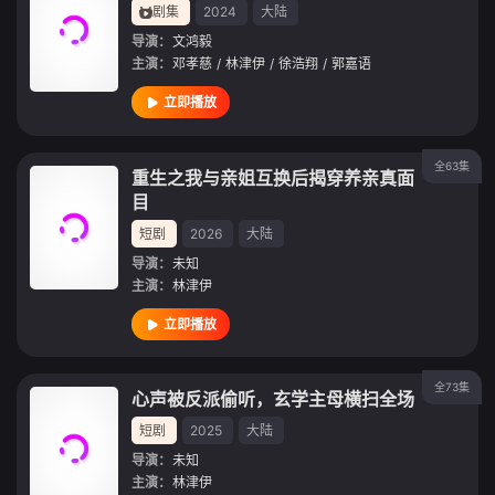
剧集
2024
大陆
导演：
文鸿毅
主演：
邓孝慈
/
林津伊
/
徐浩翔
/
郭嘉语
立即播放
全63集
重生之我与亲姐互换后揭穿养亲真面
目
短剧
2026
大陆
导演：
未知
主演：
林津伊
立即播放
全73集
心声被反派偷听，玄学主母横扫全场
短剧
2025
大陆
导演：
未知
主演：
林津伊