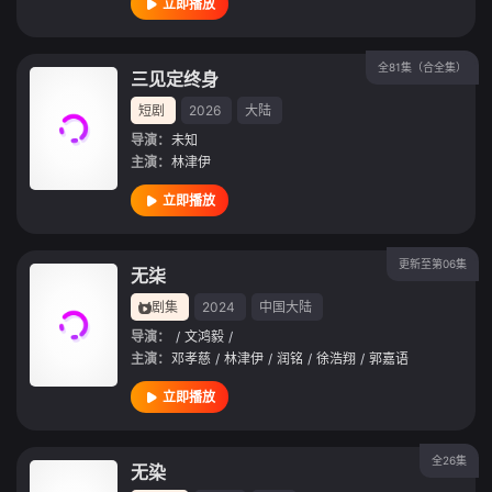
立即播放
全81集（合全集）
三见定终身
短剧
2026
大陆
导演：
未知
主演：
林津伊
立即播放
更新至第06集
无柒
剧集
2024
中国大陆
导演：
/
文鸿毅
/
主演：
邓孝慈
/
林津伊
/
润铭
/
徐浩翔
/
郭嘉语
立即播放
全26集
无染