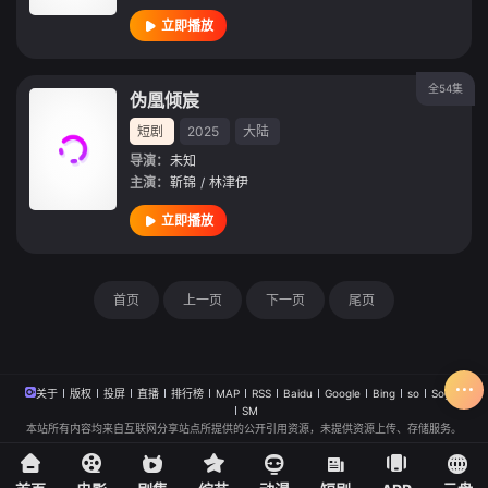
立即播放
全54集
伪凰倾宸
短剧
2025
大陆
导演：
未知
主演：
靳锦
/
林津伊
立即播放
首页
上一页
下一页
尾页
关于
版权
投屏
直播
排行榜
MAP
RSS
Baidu
Google
Bing
so
Sogou
SM
本站所有内容均来自互联网分享站点所提供的公开引用资源，未提供资源上传、存储服务。