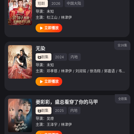
短剧
2026
中国大陆
导演：
未知
主演：
杜江山
/
林津伊
立即播放
全26集
无染
剧集
2024
内地
导演：
未知
主演：
邓孝慈
/
林津伊
/
刘润铭
/
徐浩翔
/
郭嘉语
/
韦弈波
立即播放
全剧集
姜彩彩，盛总看穿了你的马甲
剧集
2025
内地
导演：
吴燎
主演：
王泽宇
/
林津伊