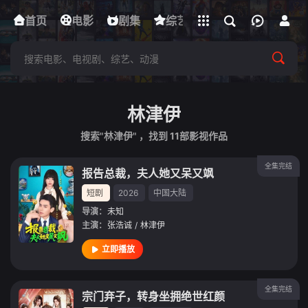
立即登录
首页
电影
下载客户端
剧集
综艺
动漫
短剧
林津伊
搜索"林津伊" ，找到
11
部影视作品
全集完结
报告总裁，夫人她又呆又飒
短剧
2026
中国大陆
导演：
未知
主演：
张浩诚
/
林津伊
立即播放
全集完结
宗门弃子，转身坐拥绝世红颜