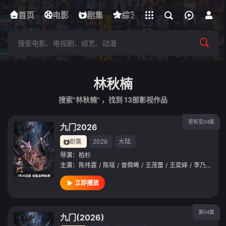
立即登录
首页
电影
下载客户端
剧集
综艺
动漫
短剧
林秋楠
搜索"林秋楠" ，找到
13
部影视作品
更新至04集
九门2026
剧集
2026
大陆
导演：
柏杉
主演：
陈伟霆
/
陈瑶
/
曾舜晞
/
王茂蕾
/
王奕婷
/
李乃文
/
释
立即播放
第04集
九门(2026)