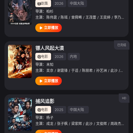
剧集
2026
中国大陆
导演：
柏杉
主演：
陈伟霆
/
陈瑶
/
曾舜晞
/
王茂蕾
/
王奕婷
/
李乃文
/
释
立即播放
已完结
镖人风起大漠
电影
2026
内地
导演：
未知
主演：
吴京
/
谢霆锋
/
于适
/
陈丽君
/
孙艺洲
/
此沙
/
李云霄
立即播放
HD
捕风追影
电影
2025
中国大陆
导演：
杨子
主演：
成龙
/
张子枫
/
梁家辉
/
此沙
/
文俊辉
/
周政杰
/
王紫