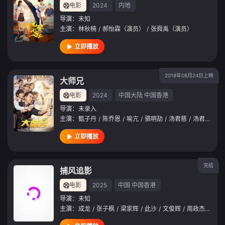
电影
2024
内地
导演：
未知
主演：
林秋楠
/
郝怡霖（演员）
/
张舜禹（演员）
立即播放
2018年08月24日上映
大师兄
电影
2024
中国大陆
中国香港
导演：
未录入
主演：
甄子丹
/
陈乔恩
/
喻亢
/
骆明劼
/
汤君慈
/
汤君耀
/
李
立即播放
完结
捕风追影
电影
2025
中国
中国香港
导演：
未知
主演：
成龙
/
张子枫
/
梁家辉
/
此沙
/
文俊辉
/
周政杰
/
王紫