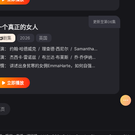
更新至第06集
一个真正的女人
剧集
2026
英国
演：
约翰·哈德威克
/
理查德·西尼尔
/
Samantha
/
Harrie
·萨马尔
演：
杰西卡·雷诺兹
/
拉札勒斯·雷图勒
/
布兰达·布莱斯
/
泉原豊
/
/
托万达·马尼莫
乔·乔伊纳
/
Keith
/
彼得·费迪南多
/
Lomas
/
/
情：
讲述出身贫寒的女佣EmmaHarte，如何自强不息、勤奋工作、善于学习、抓住各种可能的机会，实现自己人生梦想的历程。 该剧改编自芭芭拉·泰勒·布拉德福德的同名小说。
立即播放
尾页