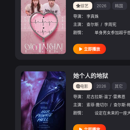
综艺
2026
韩国
导演：
李真姝
主演：
查尔斯
/
李周宪
剧情：
立即播放
她个人的地狱
电影
2026
其它
导演：
尼古拉斯·温丁·雷弗恩
主演：
索菲·撒切尔
/
查尔斯·
剧情：
立即播放