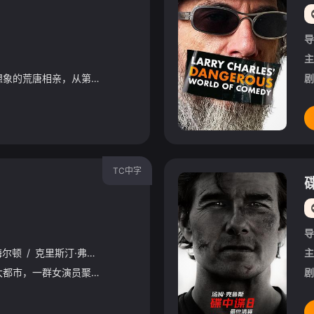
导
主
单身男女参加超乎想象的荒唐相亲，从第一次见面开始，脑停止的情况就接连不断。在如此异想天开的情境中，爱情真的能绽放吗？以16名参加者为对象，共进行4次实验，捕捉恋爱细胞的观察实验真人秀，参加者们将面
剧
TC中字
导
梅尔顿
/
克里斯汀·弗劳赛斯
/
哈瓦娜·罗丝·刘
/
迭戈·卡尔瓦
/
忽那汐里
主
设定在未来的一座大都市，一群女演员聚集在一座豪华酒店，计划拍摄一部类似《太空英雌芭芭丽娜》的电影。与此同时，一个可憎的杀手“皮衣男/LeatherMan”穿梭在城市中猎杀女人。
剧