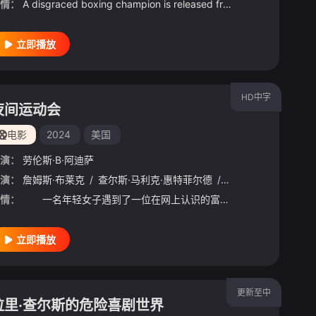
情：
A disgraced boxing champion is released from prison and returns to London to take revenge on the crime family that betrayed him.
立即播放
HD中字
夜间运动会
电影
2024
美国
演：
劳伦斯·B·阿迪萨
演：
詹姆斯·布莱克
/
查尔斯·马利克·惠特菲尔德
/
凡妮莎·西蒙斯
情：
一名年轻女子遇到了一位在网上认识的富有男友。她很快发现自己陷入了一场致命的猫捉老鼠游戏，其中涉及一个名为Acorn的暗网组织。
立即播放
更新至中
拉里·查尔斯的危险喜剧世界