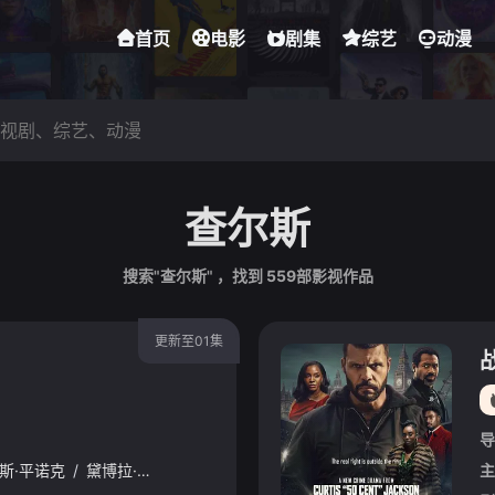
首页
电影
剧集
综艺
动漫
查尔斯
搜索"查尔斯" ，找到
559
部影视作品
更新至01集
导
斯·平诺克
/
黛博拉·艾里德
主