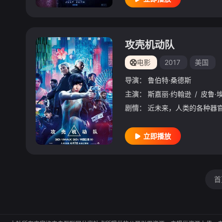
攻壳机动队
电影
2017
美国
导演：
鲁伯特·桑德斯
主演：
斯嘉丽·约翰逊
/
皮鲁·
剧情：
立即播放
首