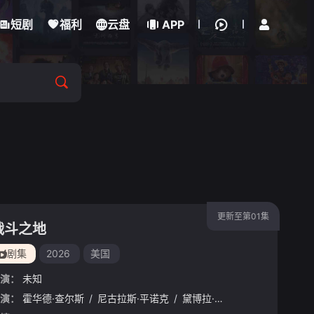
立即登录
短剧
福利
云盘
APP
更新至第01集
战斗之地
剧集
2026
美国
演：
未知
演：
霍华德·查尔斯
/
尼古拉斯·平诺克
/
黛博拉·艾里德