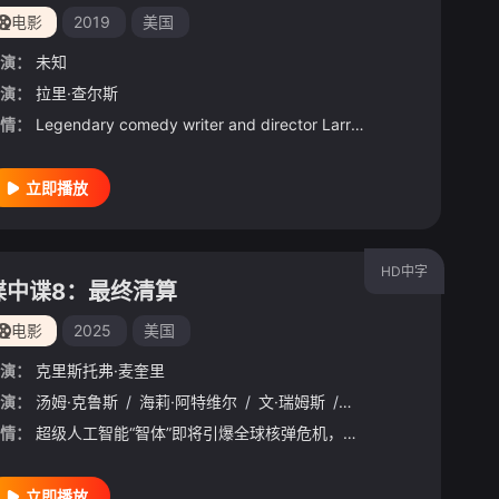
电影
2019
美国
演：
未知
演：
拉里·查尔斯
情：
Legendary comedy writer and director Larry Charles travels the world in search of humor in the mos
立即播放
HD中字
碟中谍8：最终清算
电影
2025
美国
演：
克里斯托弗·麦奎里
演：
/
西岛秀俊
汤姆·克鲁斯
/
多格雷·斯科特
/
海莉·阿特维尔
/
帕克·索耶
/
文·瑞姆斯
/
萝拉·考菲克森
/
西蒙·佩吉
/
/
Boy
埃塞·莫
/
Ew
情：
超级人工智能“智体”即将引爆全球核弹危机，把世界推向毁灭边缘。而伊森·亨特（汤姆·克鲁斯 饰）和他的IMF小队在上次行动中遭遇重创，团队濒临分崩离析。虽然伊森已获得关闭“智体”的钥匙，但要彻底消灭“智
立即播放