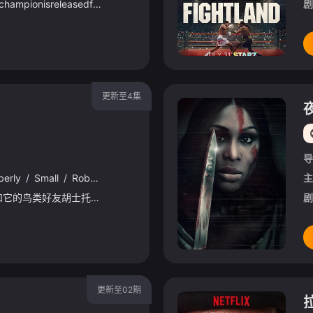
AdisgracedboxingchampionisreleasedfromprisonandreturnstoLondontotakerevengeonthecrimefamilythatbet
剧
更新至4集
导
berly
/
Small
/
Rob
/
Boutilier
/
Betsy
/
Walters
主
《史努比秀》以史努比和它的鸟类好友胡士托为核心，围绕日常生活与天马行空的幻想展开。本季中，史努比频繁切换各种身份：它尝试撰写个人传记，讲述自己与胡士托友谊的起源；化身为魔术师表演把胡士托变没的戏法；还开设了与露西竞争的心理咨询摊位。经典桥段包括史努比为查理·布朗的万圣节服装出谋划策、在炎热夏日寻找避暑方法时与沙滩椅“大战”，以及和兄弟姐妹奥拉夫、安迪、史派克举办家庭宴会。
剧
更新至02期