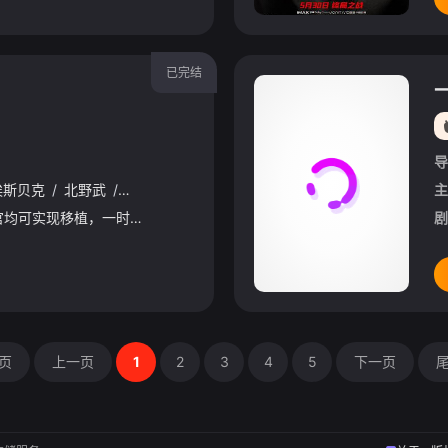
已完结
导
埃斯贝克
/
北野武
/
朱丽叶·比诺什
/
迈克尔·皮特
/
黄经汉
/
丹妮西娅
主
近未来，人类的各种器官均可实现移植，一时间机器人、生化人、仿生人充斥世间，与人类真假莫辨。某座繁华都市的大厦内，汉卡公司高管正与非洲来宾洽谈业务，突然宴会变成血腥大屠杀，暴走的机器人大开杀戒。隶属
剧
页
上一页
1
2
3
4
5
下一页