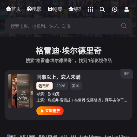
立即登录
首页
电影
下载客户端
剧集
综艺
动漫
短剧
格雷迪·埃尔德里奇
搜索"格雷迪·埃尔德里奇" ，找到
1
部影视作品
正片
同事以上，恋人未满
电影
2026
美国
导演：
欧·帕克
主演：
詹妮弗·洛佩兹
/
布雷特·戈德斯坦
/
贝蒂·吉尔平
/
艾米
立即播放
关于
版权
投屏
直播
排行榜
MAP
RSS
Baidu
Google
Bing
so
Sogou