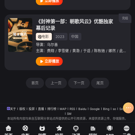
立即播放
完结
《封神第一部：朝歌风云》优酷独家
幕后记录
电影
2023
中国
导演：
乌尔善
主演：
费翔
/
李雪健
/
黄渤
/
于适
/
陈牧驰
/
娜然
/
此沙
/
武
立即播放
首页
上一页
下一页
尾页
关于
版权
投屏
直播
排行榜
MAP
RSS
Baidu
Google
Bing
so
Sogou
SM
本站所有内容均来自互联网分享站点所提供的公开引用资源，未提供资源上传、存储服务。