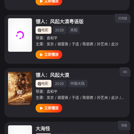
立即播放
已完结
镖人：风起大漠粤语版
电影
2026
未知
导演：
袁和平
主演：
吴京
/
谢霆锋
/
于适
/
陈丽君
/
孙艺洲
/
此沙
立即播放
HD
镖人：风起大漠
电影
2026
中国大陆
导演：
袁和平
主演：
吴京
/
谢霆锋
/
于适
/
陈丽君
/
孙艺洲
/
此沙
/
李云霄
立即播放
完结
大海怪