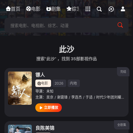
立即登录
首页
电影
下载客户端
剧集
综艺
动漫
短剧
此沙
搜索"此沙" ，找到
35
部影视作品
完结
镖人
电影
2026
内地
导演：
未知
主演：
吴京
/
谢霆锋
/
李连杰
/
于适
/
时代少年团刘耀文
/
此
立即播放
全剧集
良陈美锦