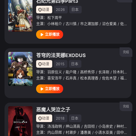
石纪元第四季Part3
动漫
2026
日本
导演：
松下周平
主演：
小林裕介
/
古川慎
/
市之濑加那
/
沼仓爱美
/
佐藤元
/
立即播放
完结
苍穹的法芙娜EXODUS
动漫
2015
日本
导演：
羽原信义
/
能户隆
/
高桥秀弥
/
长泽刚
/
铃木利正
/
菱
主演：
喜安浩平
/
石井真
/
松本真理香
/
佐佐木望
/
福圆美里
立即播放
完结
恶魔人哭泣之子
动漫
2018
日本
导演：
汤浅政明
/
押山清高
/
吉田彻
/
小岛崇史
/
种村绫隆
/
主演：
内山昂辉
/
村濑步
/
潘惠美
/
小清水亚美
/
田中敦子
/