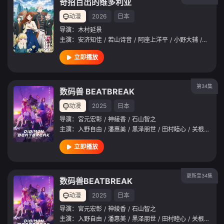
奇招百出的维多利亚
动漫
2026
日本
导演：
木村延景
主演：
安济知佳
/
若山诗音
/
阿座上洋平
/
小野大辅
/
潘惠美
立即播放
第34集
数码兽 BEATBREAK
动漫
2025
日本
导演：
宮元宏彰
/
神綾香
/
石山智之
主演：
入野自由
/
潘惠美
/
黑泽朋世
/
田村睦心
/
关根有咲
/
立即播放
更新至34集
数码兽BEATBREAK
动漫
2025
日本
导演：
宮元宏彰
/
神綾香
/
石山智之
主演：
入野自由
/
潘惠美
/
黑泽朋世
/
田村睦心
/
关根有咲
/