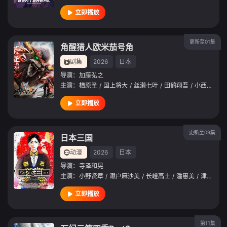
立即播放
更新至01集
角醒猎人欧米茄号角
剧集
2026
日本
导演：
加藤弘之
主演：
楢原圣
/
国上将大
/
丝濑七叶
/
田鹤翔吾
/
小西咏斗
/
立即播放
更新至09集
日本三国
动漫
2026
日本
导演：
寺泽和晃
主演：
小野贤章
/
濑户麻沙美
/
长嶝高士
/
潘惠美
/
津田美波
立即播放
第11集