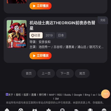
立即播放
完结
机动战士高达THEORIGIN前夜赤色彗
星
动漫
2019
日本
导演：
安彦良和
主演：
池田秀一
/
古谷彻
/
潘惠美
/
浦山迅
/
银河万丈
/
三宅
立即播放
首页
上一页
下一页
尾页
关于
版权
投屏
直播
排行榜
MAP
RSS
Baidu
Google
Bing
so
Sogou
SM
本站所有内容均来自互联网分享站点所提供的公开引用资源，未提供资源上传、存储服务。