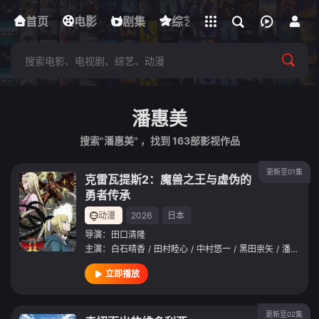
立即登录
首页
电影
下载客户端
剧集
综艺
动漫
短剧
潘惠美
搜索"潘惠美" ，找到
163
部影视作品
更新至01集
克雷瓦提斯2：魔兽之王与虚伪的
勇者传承
动漫
2026
日本
导演：
田口清隆
主演：
白石晴香
/
田村睦心
/
中村悠一
/
黑田崇矢
/
潘惠美
/
立即播放
更新至02集