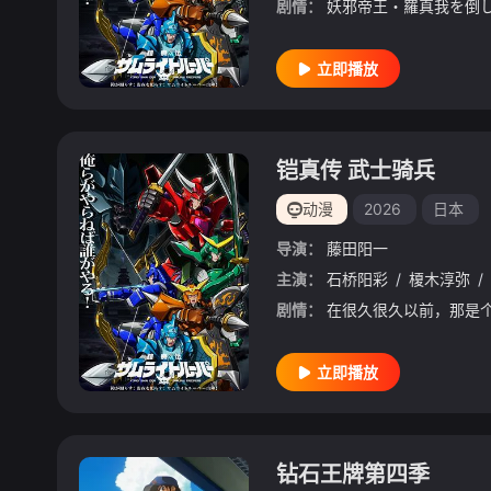
剧情：
立即播放
铠真传 武士骑兵
动漫
2026
日本
导演：
藤田阳一
主演：
石桥阳彩
/
榎木淳弥
/
剧情：
立即播放
钻石王牌第四季