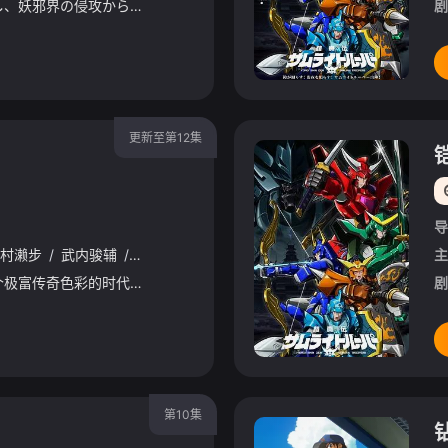
妖邪帝王・羅真我を倒し、妖邪界の侵攻から東京を救って 3 ヶ月――。 復興が進む街並みに人々は再び訪れた平和を享受していた。 だが、人類の前に新たな脅威が現れる。 その名も「天導界」。 ヤシマノサグメとその配下の四獣士が「世界を新しく作り替える」ために行動を開始する。 サムライトルーパーの新たな戦いが幕を開ける!
剧
更新至第12集
导
村濑步
/
武内骏辅
/
熊谷健太郎
/
增田俊树
/
Lynn
/
小西克幸
/
佐
主
在很久很久以前，那是个极富传奇色彩的时代。罪恶的势力在世界上横行霸道，在人民要求和平和拯救的祈祷声中，一位神斗士出现了。据传说，这位斗士身穿金光闪闪的盔甲，他将恶魔们赶了出去。然而，恶魔们又卷土重来，
剧
第10集