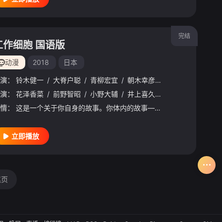
完结
工作细胞 国语版
动漫
2018
日本
演：
铃木健一
/
大脊户聪
/
青柳宏宜
/
朝木幸彦
/
清丸悟
/
江副仁
演：
花泽香菜
/
前野智昭
/
小野大辅
/
井上喜久子
/
长绳麻理亚
/
情：
这是一个关于你自身的故事。你体内的故事——。 人的细胞数量，约为37兆2千亿个。 细胞们在名为身体的世界中，今天也精神满满、无休无眠地在工作着。 运送着氧气的红细胞，与细菌战斗的白细胞……！
立即播放
尾页