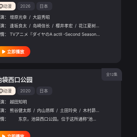
动漫
2026
日本
演：
增原光幸
/
大庭秀昭
演：
/
下妻由幸
逢坂良太
/
村田太志
/
岛崎信长
/
下野纮
/
樱井孝宏
/
武内骏辅
/
花江夏树
/
内田雄马
/
浅沼晋太郎
/
村濑步
/
松
/
情：
TVアニメ『ダイヤのA actⅡ -Second Season-』が、2026年4月からテレ東系6局ネット、AT-Xほかにて放送開始となることが決定！さらに、キービジュアル、PV第1弾が公開となりました。
立即播放
全12集
池袋西口公园
动漫
2020
日本
演：
越田知明
演：
武内骏辅
熊谷健太郎
/
吉永拓斗
/
内山昂辉
/
杉山纪彰
/
土田玲央
/
八代拓
/
木村昴
/
富森贾斯汀
/
花江夏树
/
石川界人
/
小林
/
情：
东京，池袋西口公园。位于这所通称“池袋WestGatePark”公园附近的水果店家的儿子·真岛诚，接连解决了涉及黑道的犯罪以及黑帮争夺地盘等警察无从下手的困难事件，人称“池袋的麻烦终结者”。在鱼龙
立即播放