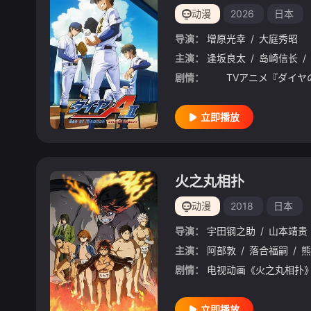
动漫
2026
日本
导演：
增原光幸
/
大庭秀昭
主演：
逢坂良太
/
岛崎信长
/
剧情：
立即播放
火之丸相扑
动漫
2018
日本
导演：
宇田钢之助
/
山本靖贵
主演：
阿部敦
/
落合福嗣
/
熊
剧情：
立即播放