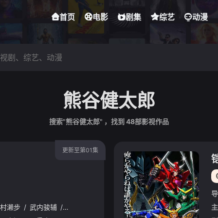
首页
电影
剧集
综艺
动漫
熊谷健太郎
搜索"熊谷健太郎" ，找到
48
部影视作品
更新至第01集
导
村濑步
/
武内骏辅
/
熊谷健太郎
/
增田俊树
/
木下纱华
/
Lynn
/
下
主