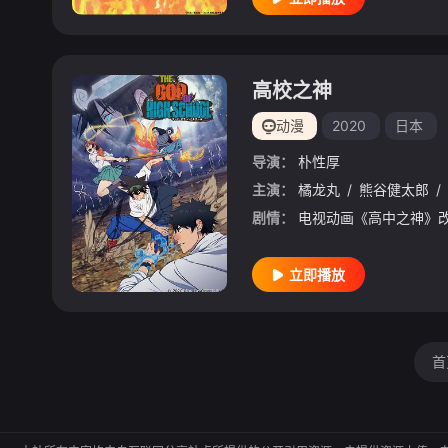
高校之神
动漫
2020
日本
导演：
朴性厚
主演：
橘龙丸
/
熊谷健太郎
/
剧情：
立即播放
首