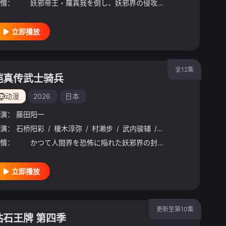
情：
妖邪帝王・羅真我を倒し、妖邪界の侵攻から東京を救って3ヶ月――。復興が進む街並みに人々は再び訪れた平和を享受していた。だが、人類の前に新たな脅威が現れる。その名も「天導界」。ヤシマノサグメとその配
立即播放
全12集
铠真传武士骑兵
动漫
2026
日本
演：
藤田阳一
藤拓也
演：
石桥阳彩
/
鸟海浩辅
/
榎木淳弥
/
寺岛拓笃
/
村濑步
/
杉田智和
/
武内骏辅
/
天崎滉平
/
熊谷健太郎
/
增田
情：
かつて人間界を恐怖に陥れた妖邪界の封印が解けると、数多の妖邪兵が侵攻を開始した。人類の危機に駆けつけたのは、若き五人のサムライたち。その名は、サムライトルーパー！！彼らの闘いの日々が、新たに幕を開
立即播放
更新至第10集
钻石王牌 第四季