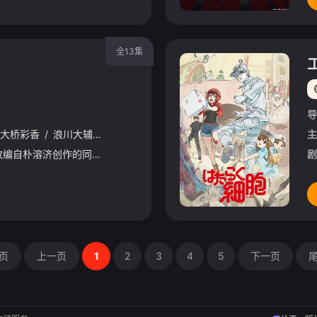
全13集
导
大桥彩香
/
浪川大辅
/
杉田智和
主
电视动画《高中之神》改编自朴溶济创作的同名漫画作品，于2020年2月25日宣布了动画化的消息。动画由MAPPA负责制作，于2020年7月播出。自称是最强高中生的“陈毛利”。他的人生因为被邀请去参加选拔
剧
页
上一页
1
2
3
4
5
下一页