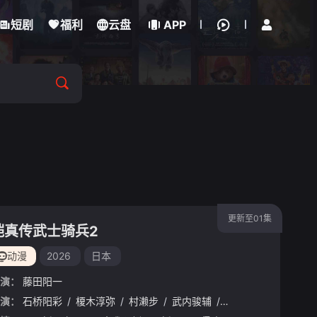
立即登录
短剧
福利
云盘
APP
更新至01集
铠真传武士骑兵2
动漫
2026
日本
演：
藤田阳一
野纮
演：
/
石桥阳彩
草尾毅
/
/
野岛裕史
榎木淳弥
/
/
置鲇龙太郎
村濑步
/
武内骏辅
/
佐佐木望
/
熊谷健太郎
/
西村朋纮
/
/
增田
小西