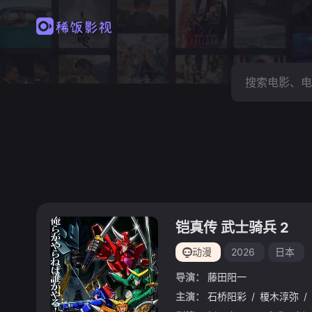
铠真传 武士骑兵 2
动漫
2026
日本
导演：
藤田阳一
主演：
石桥阳彩
/
榎木淳弥
/