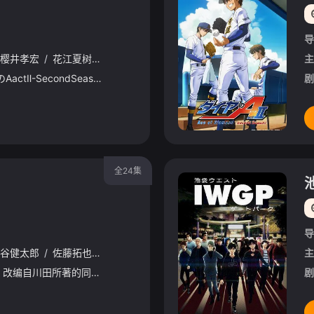
导
樱井孝宏
/
花江夏树
/
浅沼晋太郎
/
松冈祯丞
/
苍井翔太
/
田尻浩章
主
TVアニメ『ダイヤのAactⅡ-SecondSeason-』が、2026年4月からテレ東系6局ネット、AT-Xほかにて放送開始となることが決定！さらに、キービジュアル、PV第1弾が公開となりました
剧
全24集
导
谷健太郎
/
佐藤拓也
/
村瀬步
/
寺岛拓笃
/
小松未可子
/
田边留依
主
/
电视动画《火之丸相扑》改编自川田所著的同名漫画作品，于2018年1月在《周刊少年JUMP》2018年6号上发表了动画化的决定。动画由GONZO负责制作，于2018年10月播出。斗志昂昂！怀揣梦想的大汉
剧