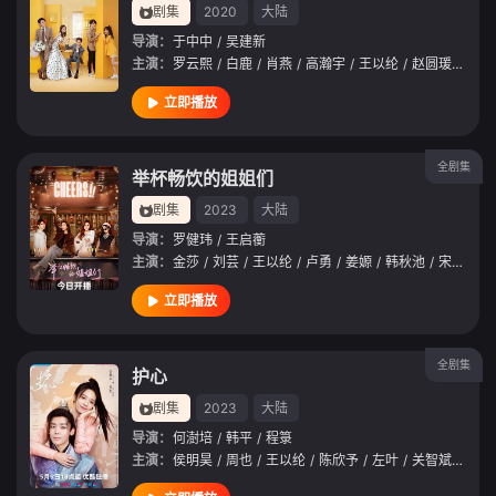
剧集
2020
大陆
导演：
于中中
/
吴建新
主演：
罗云熙
/
白鹿
/
肖燕
/
高瀚宇
/
王以纶
/
赵圆瑗
/
安唯
立即播放
全剧集
举杯畅饮的姐姐们
剧集
2023
大陆
导演：
罗健玮
/
王启蘅
主演：
金莎
/
刘芸
/
王以纶
/
卢勇
/
姜嫄
/
韩秋池
/
宋沐心
立即播放
全剧集
护心
剧集
2023
大陆
导演：
何澍培
/
韩平
/
程箓
主演：
侯明昊
/
周也
/
王以纶
/
陈欣予
/
左叶
/
关智斌
/
张智