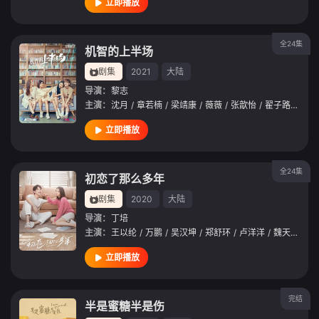
立即播放
全24集
机智的上半场
剧集
2021
大陆
导演：
黎志
主演：
沈月
/
章若楠
/
梁靖康
/
薇薇
/
张歆怡
/
翟子路
/
张志
立即播放
全24集
初恋了那么多年
剧集
2020
大陆
导演：
丁培
主演：
王以纶
/
万鹏
/
吴汉坤
/
郑舒环
/
卢洋洋
/
魏天宇
/
何
立即播放
完结
半是蜜糖半是伤