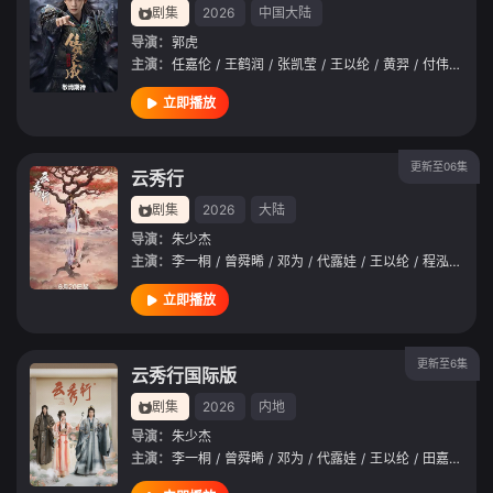
剧集
2026
中国大陆
导演：
郭虎
主演：
任嘉伦
/
王鹤润
/
张凯莹
/
王以纶
/
黄羿
/
付伟伦
/
孙
立即播放
更新至06集
云秀行
剧集
2026
大陆
导演：
朱少杰
主演：
李一桐
/
曾舜晞
/
邓为
/
代露娃
/
王以纶
/
程泓鑫
/
田
立即播放
更新至6集
云秀行国际版
剧集
2026
内地
导演：
朱少杰
主演：
李一桐
/
曾舜晞
/
邓为
/
代露娃
/
王以纶
/
田嘉瑞
/
简