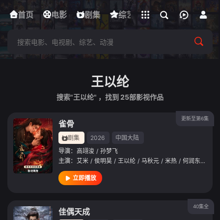
立即登录
首页
电影
下载客户端
剧集
综艺
动漫
短剧
王以纶
搜索"王以纶" ，找到
25
部影视作品
更新至第6集
雀骨
剧集
2026
中国大陆
导演：
高翊浚
/
孙梦飞
主演：
艾米
/
侯明昊
/
王以纶
/
马秋元
/
米热
/
何润东
/
刘令
立即播放
40集全
佳偶天成