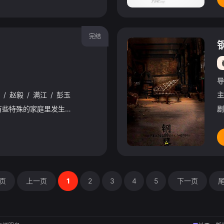
完结
导
/
赵毅
/
满江
/
彭玉
主
我们的故事讲述了一个有些特殊的家庭里发生的故事。飒爽美丽的曲多多（海清 饰）是某剧团青年演员，三年前她为了爱情和少刚结婚，谁知婚后没多久丈夫便出国留学，她住在丈夫家，公公老段（许忠全 饰）是她唯一
剧
页
上一页
1
2
3
4
5
下一页