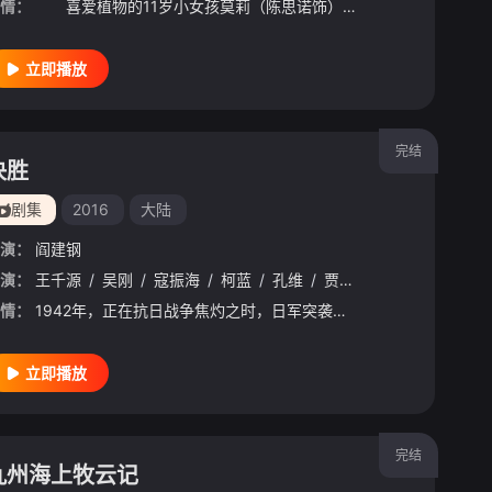
情：
喜爱植物的11岁小女孩莫莉（陈思诺饰），和植物学家爸爸（王千源饰）带回家的机器人阿鲁一起长大。爸爸意外失踪，莫莉在妈妈叶霖（蒋勤勤饰）的鼓励下，决定和阿鲁一起找回爸爸，而她要面对的成长挑战才刚刚开
立即播放
完结
决胜
剧集
2016
大陆
演：
阎建钢
静
演：
/
李雪琴
王千源
/
/
梁龙
吴刚
/
/
马泰
寇振海
/
老四
/
柯蓝
/
代乐乐
/
孔维
/
/
胡晓光
贾景晖
/
/
蒋诗萌
小林成男
/
张百
情：
1942年，正在抗日战争焦灼之时，日军突袭新四军在北方地区的一处兵工厂，保卫兵工厂的独立团特务连浴血奋战，终因寡不敌众，阵地失守，连长孔圆被俘。孔圆的哥哥孔方是一名大学数学教授，精通数学逻辑分析，
立即播放
完结
九州海上牧云记