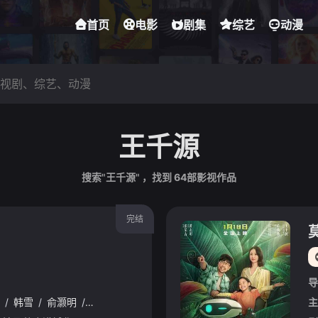
首页
电影
剧集
综艺
动漫
王千源
搜索"王千源" ，找到
64
部影视作品
完结
导
/
韩雪
/
俞灏明
/
韩东君
/
王戈
/
蒋梦婕
/
胡军
/
徐正溪
/
罗嘉良
主