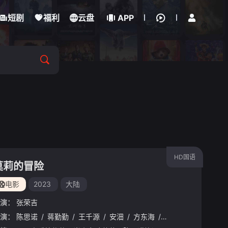
立即登录
短剧
福利
云盘
APP
HD国语
莫莉的冒险
电影
2023
大陆
演：
张荣吉
演：
/
苏岩
陈思诺
/
丁海峰
/
蒋勤勤
/
印小天
/
王千源
/
张扬
/
安沺
/
李光复
/
方东海
/
郑中玉
/
方青卓
/
张逸伦
/
郭涛
/
孙书
/
柳