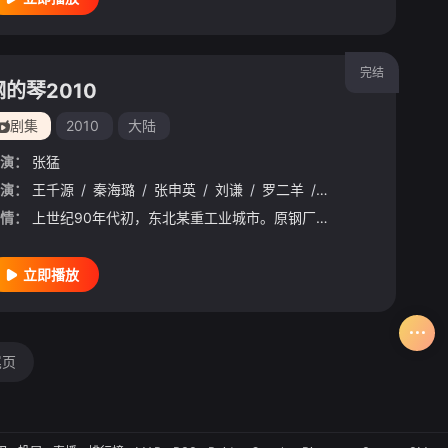
完结
钢的琴2010
剧集
2010
大陆
演：
张猛
演：
王千源
/
秦海璐
/
张申英
/
刘谦
/
罗二羊
/
国永振
/
周逵
/
田
情：
上世纪90年代初，东北某重工业城市。原钢厂工人陈桂林（王千源 饰）在下岗后，独自拉起了一支乐队，终日奔波在婚丧嫁娶、店铺开业的营生之中，生活勉强维持。他的妻子小菊（张申英 饰）离家出走，转投有钱的
立即播放
尾页