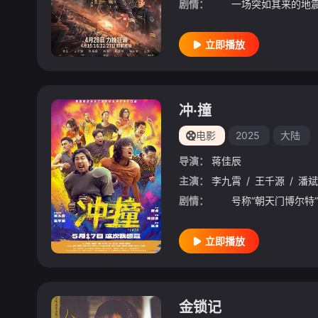
剧情：
立即播放
冲·撞
电影
2025
大陆
导演：
蒋佳辰
主演：
李九霄
/
王千源
/
潘斌
剧情：
立即播放
金锁记