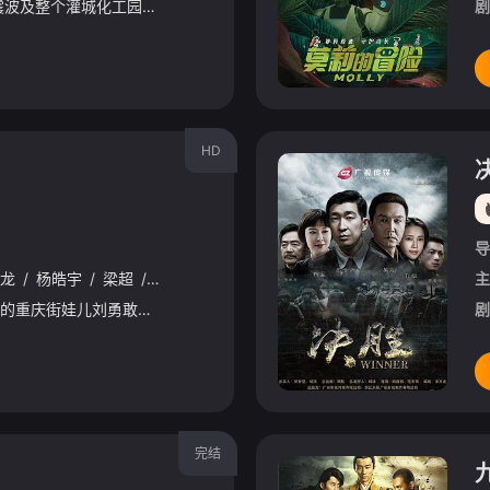
一场突如其来的地震波及整个灌城化工园区，管道泄漏触发爆炸不断。浓烟滚滚、火光冲天，灾难迅速升级，如果任其蔓延，整座城市将被夷为平地……面对要救火又要救人的严峻考验，消防救援站一众队员第一时间奔赴重
剧
HD
导
龙
/
杨皓宇
/
梁超
/
尚语贤
/
左叶
/
勃小龙
/
苏劲源
/
薛闻君
/
梁
主
号称“朝天门博尔特”的重庆街娃儿刘勇敢（李九霄饰），召集三十个兄弟，组成一支叫“码头工”的屌丝橄榄球队，一路逆袭，最终打败勇士国际联队，夺得永恒碗冠军。一群莽汉，将生活中的蝇营狗苟化为球场上的洪荒
剧
完结