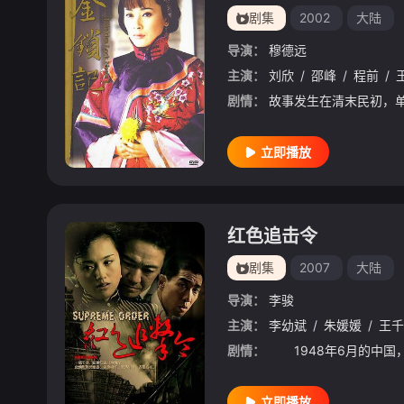
剧集
2002
大陆
导演：
穆德远
主演：
刘欣
/
邵峰
/
程前
/
剧情：
立即播放
红色追击令
剧集
2007
大陆
导演：
李骏
主演：
李幼斌
/
朱媛媛
/
王千
剧情：
立即播放