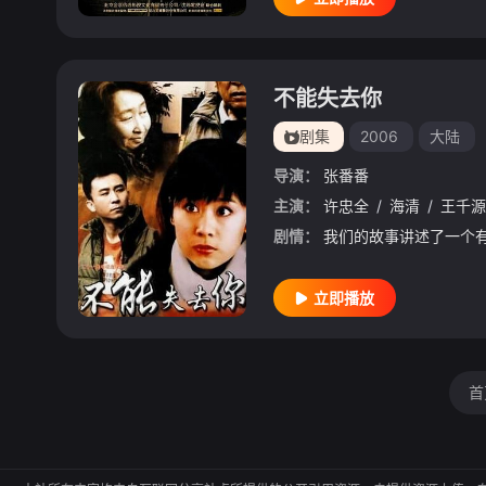
不能失去你
剧集
2006
大陆
导演：
张番番
主演：
许忠全
/
海清
/
王千源
剧情：
立即播放
首