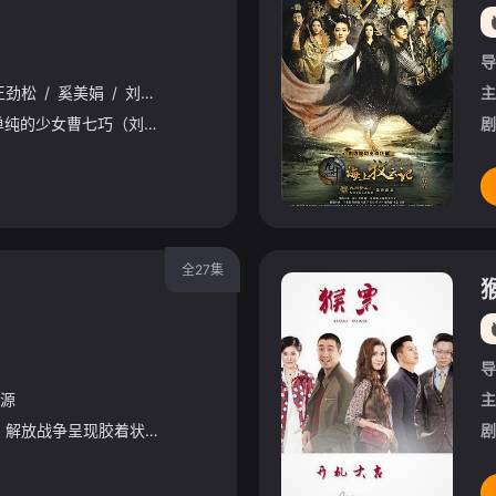
导
王劲松
/
奚美娟
/
刘永生
/
李姝
/
万茜
/
岳秀清
/
张龄心
/
付瑶
/
主
故事发生在清末民初，单纯的少女曹七巧（刘欣 饰）喜欢上了出身名门的姜家三少爷季泽（邵峰 饰），然而，门不当户不对的两人之间的这份感情注定不会开花结果。为了能够待在季泽的身边，曹七巧接受了哥哥安排的
剧
全27集
导
源
主
1948年6月的中国，解放战争呈现胶着状态，中国在两种不同命运、两种不同前途之间摇摆。 1948年6月的平西，已经被中国共产党解放，成为东北地区的一个重要兵站。但是由于第二次世界大战的历史沿革，
剧