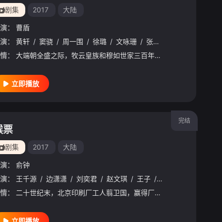
剧集
2017
大陆
演：
曹盾
演：
贾延鹏
黄轩
/
王千源
/
窦骁
/
李艾佳
/
周一围
/
刘钊
/
徐璐
/
马精武
/
文咏珊
/
吴竞
/
张佳宁
/
刘希媛
/
王千源
/
于承惠
/
蒋勤
/
情：
大端朝全盛之际，牧云皇族和穆如世家三百年的盟约因为一个预言而冰裂。预言说，六皇子牧云笙执剑则天下大乱，而穆如寒江将成为未来的皇帝。以牧云栾和牧云德为代表的地方势力密谋趁机夺权，为此不惜与邪恶势力合
立即播放
完结
猴票
剧集
2017
大陆
演：
俞钟
演：
王千源
/
边潇潇
/
刘奕君
/
赵文琪
/
王子
/
石兆琪
情：
二十世纪末，北京印刷厂工人翦卫国，赢得厂花江明娟的好感。婚后江明娟发现翦卫国“骗”了自己，毅然生下孩子后离他而去。四姐因为喜爱翦峰，逐渐对翦卫国有了感情。翦卫国工厂倒闭去开出租，四姐拿出珍藏多年的
立即播放