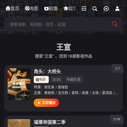
立即登录
首页
电影
下载客户端
剧集
综艺
动漫
短剧
王宣
搜索"王宣" ，找到
18
部影视作品
正片
角头：大桥头
电影
2026
中国台湾
导演：
姚宏易
/
姜瑞智
主演：
蔡振南
/
龙天翔
/
喜翔
/
高捷
/
太保
/
夏靖庭
/
孙鹏
/
立即播放
全8集
璀璨帝国第二季