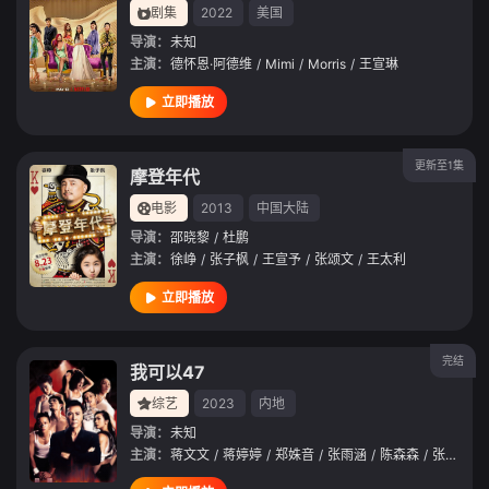
剧集
2022
美国
导演：
未知
主演：
德怀恩·阿德维
/
Mimi
/
Morris
/
王宣琳
立即播放
更新至1集
摩登年代
电影
2013
中国大陆
导演：
邵晓黎
/
杜鹏
主演：
徐峥
/
张子枫
/
王宣予
/
张颂文
/
王太利
立即播放
完结
我可以47
综艺
2023
内地
导演：
未知
主演：
蒋文文
/
蒋婷婷
/
郑姝音
/
张雨涵
/
陈森森
/
张嘉豪
/