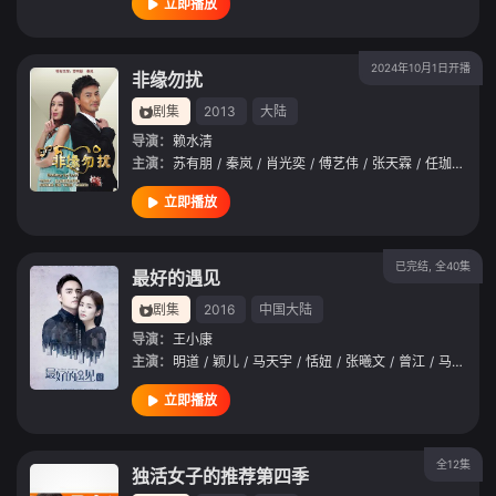
立即播放
2024年10月1日开播
非缘勿扰
剧集
2013
大陆
导演：
赖水清
主演：
苏有朋
/
秦岚
/
肖光奕
/
傅艺伟
/
张天霖
/
任珈锐
/
谭
立即播放
已完结, 全40集
最好的遇见
剧集
2016
中国大陆
导演：
王小康
主演：
明道
/
颖儿
/
马天宇
/
恬妞
/
张曦文
/
曾江
/
马歌
/
王
立即播放
全12集
独活女子的推荐第四季