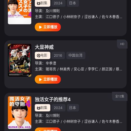
剧集
2024
日本
导演：
及川博則
主演：
江口德子
/
小林树奈子
/
涩谷谦人
/
佐々木春香
/
大塚
立即播放
HD
大显神威
电影
2016
中国台湾
导演：
辛季澧
主演：
猪哥亮
/
林美秀
/
安心亚
/
李李仁
/
颜正国
/
蔡昌宪
/
立即播放
全12集
独活女子的推荐4
剧集
2024
日本
导演：
及川博則
主演：
江口德子
/
小林树奈子
/
涩谷谦人
/
佐々木春香
/
大塚