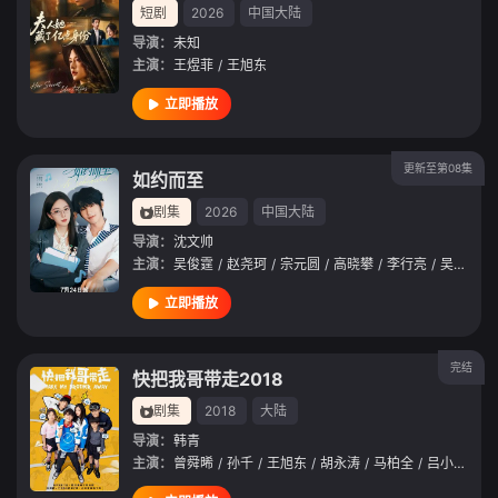
短剧
2026
中国大陆
导演：
未知
主演：
王煜菲
/
王旭东
立即播放
更新至第08集
如约而至
剧集
2026
中国大陆
导演：
沈文帅
主演：
吴俊霆
/
赵尧珂
/
宗元圆
/
高晓攀
/
李行亮
/
吴莫愁
/
立即播放
完结
快把我哥带走2018
剧集
2018
大陆
导演：
韩青
主演：
曾舜晞
/
孙千
/
王旭东
/
胡永涛
/
马柏全
/
吕小雨
/
许