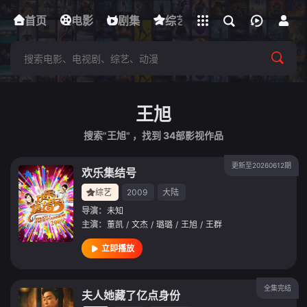
立即登录
首页
电影
下载客户端
剧集
综艺
动漫
短剧
王旭
搜索"王旭" ，找到
34
部影视作品
更新至20260612期
欢乐集结号
综艺
2009
大陆
导演：
未知
主演：
董凯
/
文杰
/
璐璐
/
王旭
/
王群
立即播放
全集完结
夫人她藏了亿点身份