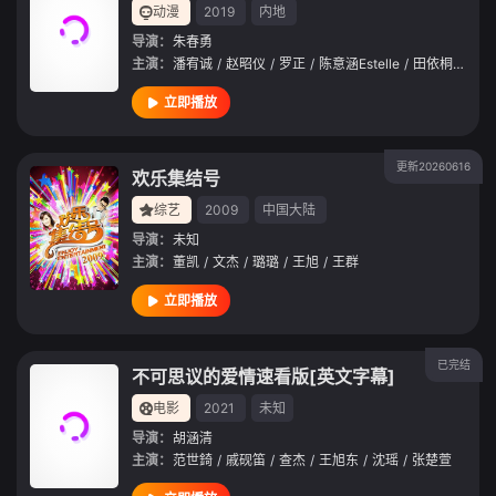
动漫
2019
内地
导演：
朱春勇
主演：
潘宥诚
/
赵昭仪
/
罗正
/
陈意涵Estelle
/
田依桐
/
王旭
立即播放
更新20260616
欢乐集结号
综艺
2009
中国大陆
导演：
未知
主演：
董凯
/
文杰
/
璐璐
/
王旭
/
王群
立即播放
已完结
不可思议的爱情速看版[英文字幕]
电影
2021
未知
导演：
胡涵清
主演：
范世錡
/
戚砚笛
/
查杰
/
王旭东
/
沈瑶
/
张楚萱