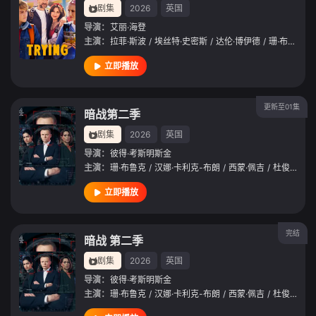
剧集
2026
英国
导演：
艾丽·海登
主演：
拉菲·斯波
/
埃丝特·史密斯
/
达伦·博伊德
/
珊·布鲁克
/
立即播放
更新至01集
暗战第二季
剧集
2026
英国
导演：
彼得·考斯明斯金
主演：
珊·布鲁克
/
汉娜·卡利克-布朗
/
西蒙·佩吉
/
杜俊纬
/
Ju
立即播放
完结
暗战 第二季
剧集
2026
英国
导演：
彼得·考斯明斯金
主演：
珊·布鲁克
/
汉娜·卡利克-布朗
/
西蒙·佩吉
/
杜俊纬
/
Ju