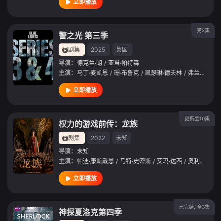
立即播放
第2集
警之光 第三季
剧集
2025
英国
导演：
德克兰·朗
/
亚当·帕特森
主演：
马丁·麦凯恩
/
珊·布鲁克
/
凯瑟琳·德夫林
/
弗兰克·布莱克
立即播放
更新至10集
权力的游戏前传：龙族
剧集
2022
未知
导演：
未知
主演：
帕迪·康斯戴恩
/
马特·史密斯
/
艾玛·达西
/
奥利维亚·库克
立即播放
已完结, 全3集
神探夏洛克第四季