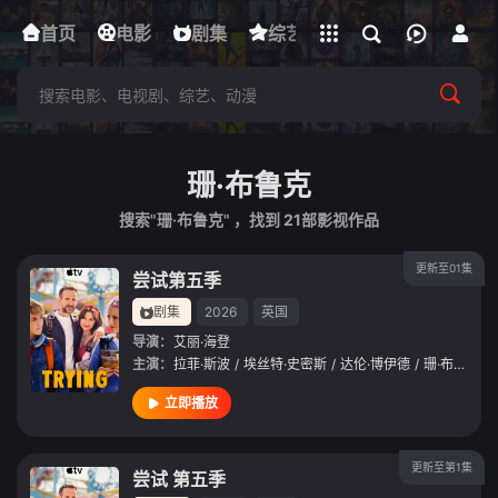
立即登录
首页
电影
下载客户端
剧集
综艺
动漫
短剧
珊·布鲁克
搜索"珊·布鲁克" ，找到
21
部影视作品
更新至01集
尝试第五季
剧集
2026
英国
导演：
艾丽·海登
主演：
拉菲·斯波
/
埃丝特·史密斯
/
达伦·博伊德
/
珊·布鲁克
/
立即播放
更新至第1集
尝试 第五季