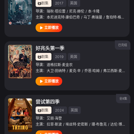
剧集
2017
英国
导演：
瑞秋·塔拉蕾
/
尼克·赫伦
/
本·卡隆
主演：
本尼迪克特·康伯巴奇
/
马丁·弗瑞曼
/
鲁珀特·格雷夫斯
立即播放
已完结
好兆头第一季
剧集
2019
英国
导演：
道格拉斯·麦金农
主演：
大卫·田纳特
/
麦克·辛
/
乔恩·哈姆
/
弗兰西斯·麦克多蒙德
立即播放
全8集
尝试第四季
剧集
2024
英国
导演：
艾丽·海登
主演：
拉菲·斯波
/
埃丝特·史密斯
/
珊·布鲁克
/
达伦·博伊德
/