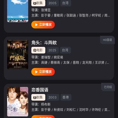
剧集
2005
台湾
导演：
张博昱
主演：
彭于晏
/
董敏莉
/
张韶涵
/
张智尧
/
柯宇纶
/
周文贤
/
立即播放
HD国语
角头：斗阵欸
电影
2025
台湾
导演：
姜瑞智
/
姚宏易
主演：
高捷
/
蔡振南
/
太保
/
喜翔
/
龙天翔
/
王识贤
/
夏靖庭
立即播放
已完结
恋香国语
剧集
2003
香港
导演：
杨布新
主演：
彭于晏
/
秋瓷炫
/
刘松仁
/
沈时华
/
许玮伦
/
吴建宇
/