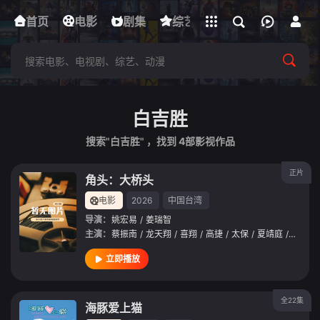
立即登录
首页
电影
下载客户端
剧集
综艺
动漫
短剧
白吉胜
搜索"白吉胜" ，找到
4
部影视作品
正片
角头：大桥头
电影
2026
中国台湾
导演：
姚宏易
/
姜瑞智
主演：
蔡振南
/
龙天翔
/
喜翔
/
高捷
/
太保
/
夏靖庭
/
孙鹏
/
立即播放
全22集
海豚爱上猫