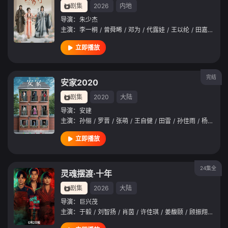
剧集
2026
内地
导演：
朱少杰
主演：
李一桐
/
曾舜晞
/
邓为
/
代露娃
/
王以纶
/
田嘉瑞
/
简
立即播放
完结
安家2020
剧集
2020
大陆
导演：
安建
主演：
孙俪
/
罗晋
/
张萌
/
王自健
/
田雷
/
孙佳雨
/
杨皓宇
/
立即播放
24集全
灵魂摆渡·十年
剧集
2026
大陆
导演：
巨兴茂
主演：
于毅
/
刘智扬
/
肖茵
/
许佳琪
/
姜馥颐
/
顾振翔
/
马凡