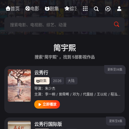
立即登录
首页
电影
下载客户端
剧集
综艺
动漫
短剧
简宇熙
搜索"简宇熙" ，找到
5
部影视作品
更新至06集
云秀行
剧集
2026
大陆
导演：
朱少杰
主演：
李一桐
/
曾舜晞
/
邓为
/
代露娃
/
王以纶
/
程泓鑫
/
田
立即播放
更新至6集
云秀行国际版