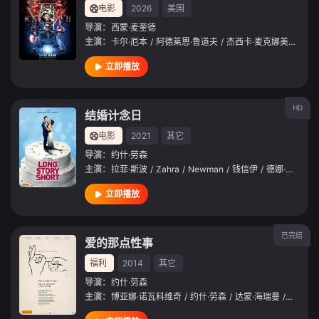
电影
2026
美国
导演：
西蒙·麦奎德
主演：
卡尔·厄本
/
阿德莱恩·鲁道夫
/
杰西卡·麦克娜美
/
约什·
立即播放
HD
结婚计念日
电影
2021
其它
导演：
约什·劳森
主演：
拉菲·斯波
/
Zahra
/
Newman
/
钱信伊
/
德娜·卡普兰
/
立即播放
已完结
爱的那点性事
福利
2014
其它
导演：
约什·劳森
主演：
博亚娜·诺瓦科维奇
/
约什·劳森
/
达蒙·海瑞曼
/
凯特·马