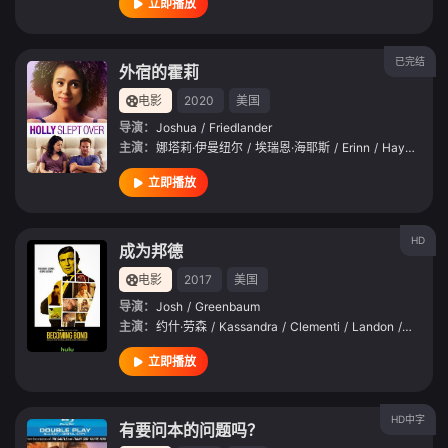
立即播放
已完结
外宿的霍莉
电影
2020
美国
导演：
Joshua
/
Friedlander
主演：
娜塔莉·伊曼纽尔
/
埃瑞恩·海耶斯
/
Erinn
/
Hayes
/
朗
立即播放
HD
成为邦德
电影
2017
美国
导演：
Josh
/
Greenbaum
主演：
约什·劳森
/
Kassandra
/
Clementi
/
Landon
/
Ashwor
立即播放
HD中字
有要问本的问题吗？