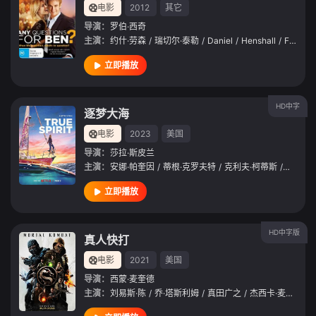
电影
2012
其它
导演：
罗伯·西奇
主演：
约什·劳森
/
瑞切尔·泰勒
/
Daniel
/
Henshall
/
Felicity
立即播放
HD中字
逐梦大海
电影
2023
美国
导演：
莎拉·斯皮兰
主演：
安娜·帕奎因
/
蒂根·克罗夫特
/
克利夫·柯蒂斯
/
约什·劳
立即播放
HD中字版
真人快打
电影
2021
美国
导演：
西蒙·麦奎德
主演：
刘易斯·陈
/
乔·塔斯利姆
/
真田广之
/
杰西卡·麦克娜美