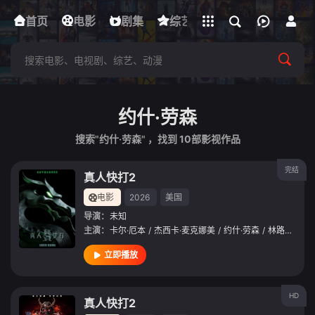
立即登录
首页
电影
下载客户端
剧集
综艺
动漫
短剧
约什·劳森
搜索"约什·劳森" ，找到
10
部影视作品
完结
真人快打2
电影
2026
美国
导演：
未知
主演：
卡尔·厄本
/
杰西卡·麦克娜美
/
约什·劳森
/
林路迪
/
麦
立即播放
HD
真人快打2