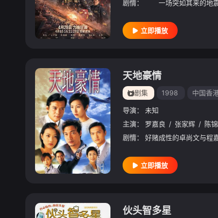
剧情：
立即播放
天地豪情
剧集
1998
中国香
导演：
未知
主演：
罗嘉良
/
张家辉
/
陈锦
剧情：
立即播放
伙头智多星