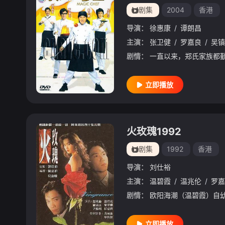
剧集
2004
香港
导演：
徐惠康
/
谭朗昌
主演：
张卫健
/
罗嘉良
/
吴镇
剧情：
立即播放
火玫瑰1992
剧集
1992
香港
导演：
刘仕裕
主演：
温碧霞
/
温兆伦
/
罗嘉
剧情：
立即播放