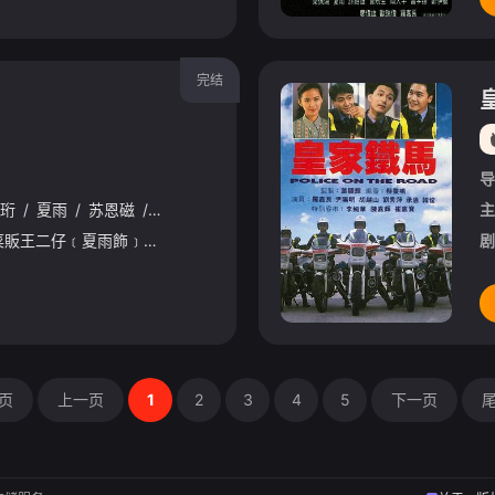
完结
导
珩
/
夏雨
/
苏恩磁
/
李家声
/
吴文忻
/
颜国梁
/
程可为
/
白茵
/
陈
主
王夏伯﹝羅嘉良飾﹞是菜販王二仔﹝夏雨飾﹞長子。自中學畢業後，他便一直替父親打理菜檔，所以對菜市場有著一份濃厚的感情。 一天，夏伯重遇兒時玩伴蘇由美﹝伍詠薇飾﹞，她的母親更在市場內經營花檔。由美一
剧
页
上一页
1
2
3
4
5
下一页