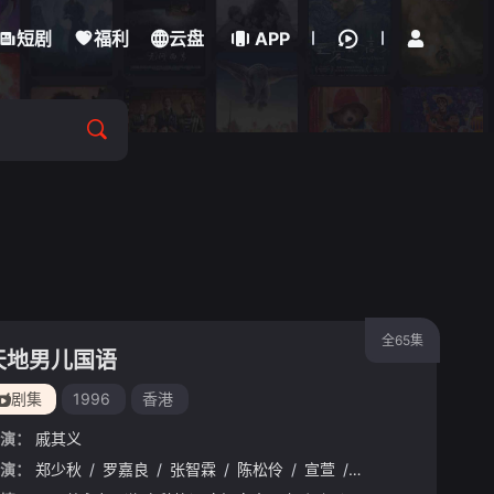
立即登录
短剧
福利
云盘
APP
全65集
天地男儿国语
剧集
1996
香港
演：
戚其义
演：
/
苏岩
郑少秋
/
丁海峰
/
罗嘉良
/
印小天
/
张智霖
/
张扬
/
陈松伶
/
李光复
/
宣萱
/
郑中玉
/
古天乐
/
张逸伦
/
张可颐
/
孙书