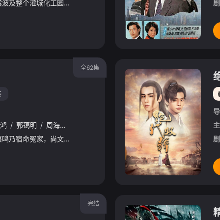
一场突如其来的地震波及整个灌城化工园区，管道泄漏触发爆炸不断。浓烟滚滚、火光冲天，灾难迅速升级，如果任其蔓延，整座城市将被夷为平地……面对要救火又要救人的严峻考验，消防救援站一众队员第一时间奔赴重
剧
全62集
港
导
鸿
/
郭蔼明
/
周海媚
/
蔡少芬
主
好赌成性的卓尚文与程嘉鸣乃宿命冤家，尚文不仅拖累嘉鸣亏掉多年积蓄，更间接令她遭未婚夫抛弃。甘量宏乃航空业巨子甘树培的独子，集万千宠爱于一身。机缘巧合下，量宏结识了程家雄，成为交心挚友。嘉鸣辗转认识了树培之弟甘树生，并结为夫妻。另一方面，量宏的真正身份在一次意外中遭揭破，原来程家雄才是树培的一脉单传！当年家雄母顾玉媚惨被树培因奸成孕，玉媚因无力抚养亲子量宏，逼得将他与孽种家雄掉包，由树培养育成人。早已习惯豪门生活的量宏为维持现有的一切，不择手段逼害家雄。家雄能否安全脱险？而量宏的奸计又会否得逞？
剧
完结