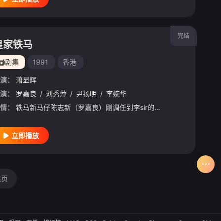
完结
皇家铁马
剧集
1991
香港
演：
萧显辉
琪
演：
/
陈国邦
罗嘉良
/
/
刘雅丽
刘秀萍
/
/
卢庆辉
尹扬明
/
/
邓浩光
李婉华
/
梁雪湄
/
王维德
/
车保罗
情：
铁马新马仔陈志新（罗嘉良）刚调任到李sir的小组，但为同僚眼镜仔所排挤。新马仔因周英奇飞车撞死人案件而结识记者张紫蕙（刘秀萍），两人即坠入爱河，紫蕙大哥张锦辉（李龙基）乃计程车司机，对铁马极度憎恶
立即播放
尾页