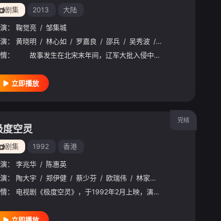
剧集
2013
大陆
演：
鞠觉亮
/
邹集城
演：
黄晓明
/
林心如
/
罗嘉良
/
邵兵
/
吴秀波
/
刘诗诗
/
郑佩佩
/
情：
故事发生在北宋末年间，辽军大批入侵中原，皇帝昏庸用将不当，至使败仗不断，百姓生活无靠流离失所。岳飞（黄晓明饰）在替父守孝期间，到三朝元老韩肖胄（卢映饰）府上做护院，他边教授武艺，边涉猎军事政治，师
立即播放
完结
极度空灵
剧集
1992
香港
演：
李兆华
/
陈惠英
演：
陶大宇
/
郑伊健
/
蔡少芬
/
欧瑞伟
/
林家栋
/
罗嘉良
/
陈美琪
情：
电视剧《极度空灵》，于1992年2月上映，演员包括陶大宇、蔡少份、蔡嘉利等，以单元剧的形式组成了完整的电视剧。 1.人鬼情 (主 演 曾航生, 何婉盈) 2.不准吸烟 (主 演 夏雨)
立即播放