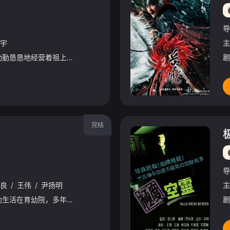
导
宇
主
一直以来，郑氏家族都勤勤恳恳地经营着祖上传下来的云吞面店，慢慢地，在街坊领居之间打造了优良的口碑。随着时间的推移，老郑年岁渐长，感到有些力不从心的他想要在自己的三个儿子郑中（罗嘉良 饰）、郑发（吴
剧
完结
导
良
/
王伟
/
尹扬明
主
欧阳海潮（温碧霞）自幼生活在育幼院，多年来，她的助养人Uncle Rain一直是她认知外面世界的窗口，不间断的通信令两人建立了深厚的感情，遗憾在缘悭一面。踏入社会的海潮与失散多年的母亲（罗兰）重逢
剧