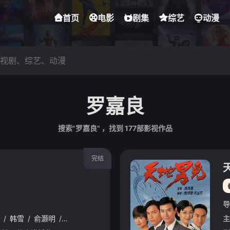
首页
电影
剧集
综艺
动漫
罗嘉良
搜索"罗嘉良" ，找到
177
部影视作品
完结
导
/
韩雪
/
俞灏明
/
韩东君
/
王戈
/
蒋梦婕
/
胡军
/
徐正溪
/
罗嘉良
主