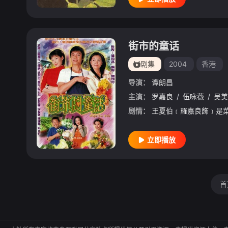
街市的童话
剧集
2004
香港
导演：
谭朗昌
主演：
罗嘉良
/
伍咏薇
/
吴美
剧情：
立即播放
首