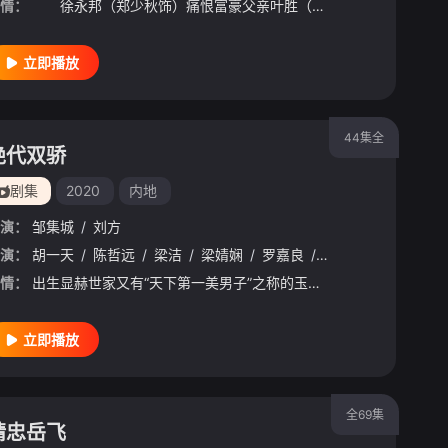
情：
徐永邦（郑少秋饰）痛恨富豪父亲叶胜（关海山饰）当年抛妻弃子。自小被养父徐坚（鲍方饰）培养，后来加入了警队，而徐坚的亲生儿子嘉立（罗嘉良饰）也成为了警察，不久更晋升为高级督察。 永邦同夫异母的弟弟
立即播放
44集全
绝代双骄
剧集
2020
内地
演：
邹集城
/
刘方
演：
胡一天
/
陈哲远
/
梁洁
/
梁婧娴
/
罗嘉良
/
毛林林
/
郑斌辉
/
情：
出生显赫世家又有“天下第一美男子”之称的玉郎江枫在移花宫养伤期间，恋上婢女花月奴。大宫主邀月爱慕江枫不得，因爱生恨。花月奴即将临盆，江枫携妻出逃，路遇江湖闻风丧胆的强盗组织“十二星相”中的“司晨客”和“黑面君”阻截，月奴以移花宫的一手“移花接玉”吓走敌人，未料却动了胎气，于路边诞下双生子。镇远镖局四大镖头于太白居谈论大侠燕南天，镖头雷老大口无遮拦声称燕南天之所以名震江湖不过是因为手上有柄削铁如泥的宝剑罢了，引来酒馆中一粗狂汉子不满，当众以手中一长满铁锈的破剑砍断了雷老大的宝剑.
立即播放
全69集
精忠岳飞