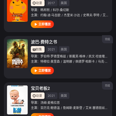
动漫
2017
美国
导演：
韩邦熙
/
科尔·桑切斯
主演：
约翰·迪·马吉欧
/
杰里米·沙达
/
史蒂夫·李特
/
艾米·塞德丽丝
立即播放
完结
波巴·费特之书
剧集
2021
美国
导演：
罗伯特·罗德里格兹
/
斯戴芙·格林
/
凯文·坦查隆
/
布莱
主演：
特穆拉·莫里森
/
温明娜
/
佩德罗·帕斯卡
/
马克·哈米尔
立即播放
完结
宝贝老板2
动漫
2021
美国
导演：
汤姆·麦格拉思
主演：
亚历克·鲍德温
/
詹姆斯·麦斯登
/
艾米·塞德丽丝
/
阿丽