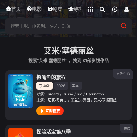
立即登录
首页
电影
下载客户端
剧集
综艺
动漫
短剧
艾米·塞德丽丝
搜索"艾米·塞德丽丝" ，找到
31
部影视作品
更新至HD
撅嘴鱼的旅程
动漫
2026
美国
导演：
Ricard
/
Cussó
/
Rio
/
Harrington
主演：
尼克·奥弗曼
/
米兰达·奥图
/
艾米·塞德丽丝
立即播放
完结
探险活宝第八季