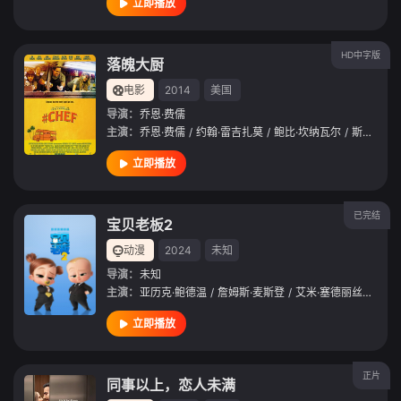
立即播放
HD中字版
落魄大厨
电影
2014
美国
导演：
乔恩·费儒
主演：
乔恩·费儒
/
约翰·雷吉扎莫
/
鲍比·坎纳瓦尔
/
斯嘉丽·约翰逊
立即播放
已完结
宝贝老板2
动漫
2024
未知
导演：
未知
主演：
亚历克·鲍德温
/
詹姆斯·麦斯登
/
艾米·塞德丽丝
/
阿丽
立即播放
正片
同事以上，恋人未满