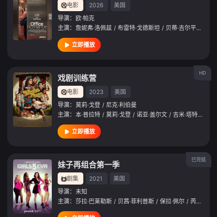
电影
2026
美国
导演：
欧·帕克
主演：
詹妮弗·洛佩兹
/
布雷特·戈德斯坦
/
贝蒂·吉尔平
/
艾米
立即播放
HD
戏剧训练营
电影
2023
美国
导演：
莫莉·戈登
/
尼克·利伯曼
主演：
本·普拉特
/
莫莉·戈登
/
诺亚·盖尔文
/
吉米·塔特罗
/
卡
立即播放
已完结
妹子再组合第一季
剧集
2021
美国
导演：
未知
主演：
莎拉·巴莱勒斯
/
贝茜·菲利普斯
/
保拉·佩尔
/
芮妮·戈兹贝里