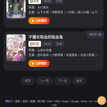
动漫
2025
日本
导演：
大川贵大
主演：
山下大辉
/
冲野晃司
/
八代拓
/
浪川大辅
/
山下诚一郎
立即播放
更新至12集
不擅长吸血的吸血鬼
动漫
2025
日本
导演：
山井纱也香
主演：
田中美海
/
小野贤章
/
市道真央
/
长谷川育美
/
福原克
立即播放
首页
上一页
下一页
尾页
关于
版权
投屏
直播
排行榜
MAP
RSS
Baidu
Google
Bing
so
Sogou
SM