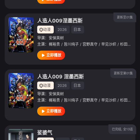
更新至01集
人造人009涅墨西斯
动漫
2026
日本
导演：
安保英树
主演：
梶裕贵
/
皆川纯子
/
宫野真守
/
早见沙织
/
杉田智和
/
立即播放
更新至第01集
人造人009 涅墨西斯
动漫
2026
日本
导演：
安保英树
主演：
梶裕贵
/
皆川纯子
/
宫野真守
/
早见沙织
/
杉田智和
/
立即播放
已完结, 全13话
娑婆气