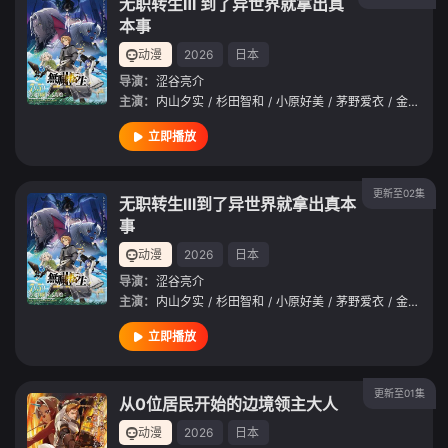
无职转生Ⅲ 到了异世界就拿出真
本事
动漫
2026
日本
导演：
涩谷亮介
主演：
内山夕实
/
杉田智和
/
小原好美
/
茅野爱衣
/
金元寿子
立即播放
更新至02集
无职转生Ⅲ到了异世界就拿出真本
事
动漫
2026
日本
导演：
涩谷亮介
主演：
内山夕实
/
杉田智和
/
小原好美
/
茅野爱衣
/
金元寿子
立即播放
更新至01集
从0位居民开始的边境领主大人
动漫
2026
日本