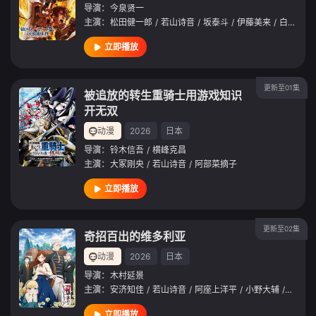
导演：
今泉贤一
主演：
松田健一郎
/
若山诗音
/
坂泰斗
/
伊藤美来
/
白石晴香
立即播放
更新至01集
被追放的转生重骑士用游戏知识
开无双
动漫
2026
日本
导演：
铃木信吾
/
横峰克昌
主演：
大冢刚央
/
若山诗音
/
阿部菜摘子
立即播放
更新至02集
奇招百出的维多利亚
动漫
2026
日本
导演：
木村延景
主演：
安济知佳
/
若山诗音
/
阿座上洋平
/
小野大辅
/
潘惠美
立即播放