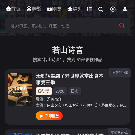
立即登录
首页
电影
下载客户端
剧集
综艺
动漫
短剧
若山诗音
搜索"若山诗音" ，找到
51
部影视作品
更新至02集
无职转生到了异世界就拿出真本
事第三季
动漫
2026
日本
导演：
涩谷亮介
主演：
内山夕实
/
杉田智和
/
小原好美
/
茅野爱衣
/
金元寿子
立即播放
更新至第2集