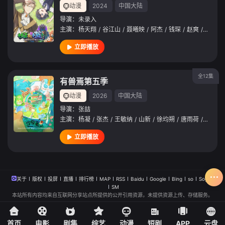
动漫
2024
中国大陆
导演：
未录入
主演：
杨天翔
/
谷江山
/
聂曦映
/
阿杰
/
钱琛
/
赵爽
/
阿杰
/
立即播放
全12集
有兽焉第五季
动漫
2026
中国大陆
导演：
张喆
主演：
杨凝
/
张杰
/
王敏纳
/
山新
/
徐均朔
/
唐雨荷
/
若瑾
/
立即播放
关于
版权
投屏
直播
排行榜
MAP
RSS
Baidu
Google
Bing
so
Sogou
SM
本站所有内容均来自互联网分享站点所提供的公开引用资源，未提供资源上传、存储服务。
首页
电影
剧集
综艺
动漫
短剧
APP
云盘