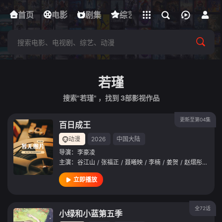
立即登录
首页
电影
下载客户端
剧集
综艺
动漫
短剧
若瑾
搜索"若瑾" ，找到
3
部影视作品
更新至第04集
百日成王
动漫
2026
中国大陆
导演：
李豪凌
主演：
谷江山
/
张福正
/
聂曦映
/
李楠
/
姜贺
/
赵熠彤
/
若瑾
立即播放
全72话
小绿和小蓝第五季