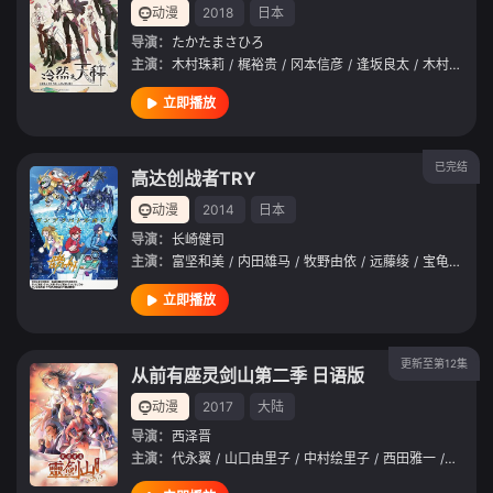
动漫
2018
日本
导演：
たかたまさひろ
主演：
木村珠莉
/
梶裕贵
/
冈本信彦
/
逢坂良太
/
木村良平
/
立即播放
已完结
高达创战者TRY
动漫
2014
日本
导演：
长崎健司
主演：
富坚和美
/
内田雄马
/
牧野由依
/
远藤绫
/
宝龟克寿
/
立即播放
更新至第12集
从前有座灵剑山第二季 日语版
动漫
2017
大陆
导演：
西泽晋
主演：
代永翼
/
山口由里子
/
中村绘里子
/
西田雅一
/
畑中万