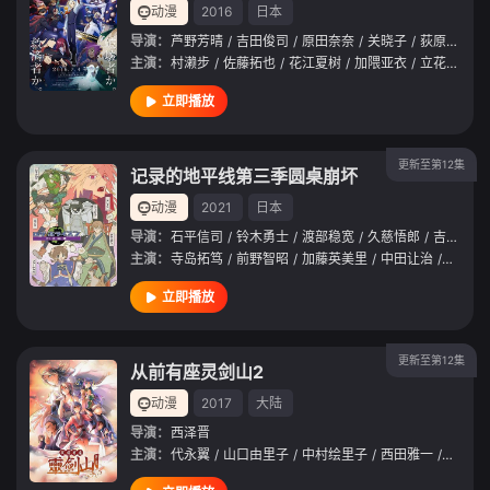
动漫
2016
日本
导演：
芦野芳晴
/
吉田俊司
/
原田奈奈
/
关晓子
/
荻原露光
/
主演：
村濑步
/
佐藤拓也
/
花江夏树
/
加隈亚衣
/
立花慎之介
立即播放
更新至第12集
记录的地平线第三季圆桌崩坏
动漫
2021
日本
导演：
石平信司
/
铃木勇士
/
渡部稳宽
/
久慈悟郎
/
吉田俊司
主演：
寺岛拓笃
/
前野智昭
/
加藤英美里
/
中田让治
/
田村奈
立即播放
更新至第12集
从前有座灵剑山2
动漫
2017
大陆
导演：
西泽晋
主演：
代永翼
/
山口由里子
/
中村绘里子
/
西田雅一
/
畑中万