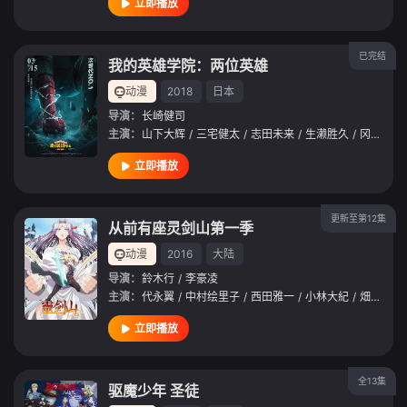
立即播放
已完结
我的英雄学院：两位英雄
动漫
2018
日本
导演：
长崎健司
主演：
山下大辉
/
三宅健太
/
志田未来
/
生濑胜久
/
冈本信彦
立即播放
更新至第12集
从前有座灵剑山第一季
动漫
2016
大陆
导演：
鈴木行
/
李豪凌
主演：
代永翼
/
中村绘里子
/
西田雅一
/
小林大紀
/
畑中万里江
立即播放
全13集
驱魔少年 圣徒