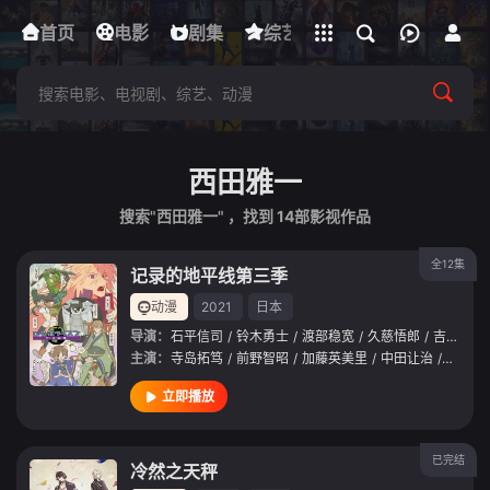
立即登录
首页
电影
下载客户端
剧集
综艺
动漫
短剧
西田雅一
搜索"西田雅一" ，找到
14
部影视作品
全12集
记录的地平线第三季
动漫
2021
日本
导演：
石平信司
/
铃木勇士
/
渡部稳宽
/
久慈悟郎
/
吉田俊司
主演：
寺岛拓笃
/
前野智昭
/
加藤英美里
/
中田让治
/
田村奈
立即播放
已完结
冷然之天秤