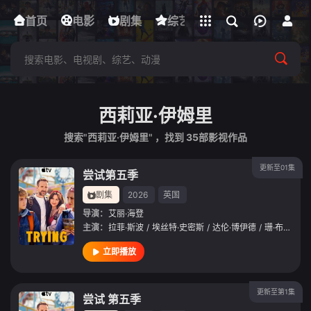
立即登录
首页
电影
下载客户端
剧集
综艺
动漫
短剧
西莉亚·伊姆里
搜索"西莉亚·伊姆里" ，找到
35
部影视作品
更新至01集
尝试第五季
剧集
2026
英国
导演：
艾丽·海登
主演：
拉菲·斯波
/
埃丝特·史密斯
/
达伦·博伊德
/
珊·布鲁克
/
立即播放
更新至第1集
尝试 第五季