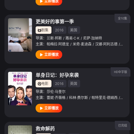
立即播放
全10集
更美好的事第一季
剧集
2016
美国
导演：
兰斯·邦斯
/
路易·C·K
/
尼萨·加纳特
主演：
帕梅拉·阿德龙
/
米奇·麦迪森
/
汉娜·阿利古德
/
奥利维
立即播放
HD中字版
单身日记：好孕来袭
电影
2016
英国
导演：
莎伦·马奎尔
主演：
蕾妮·齐薇格
/
科林·费尔斯
/
帕特里克·德姆西
/
吉姆·
立即播放
已完结
救命解药