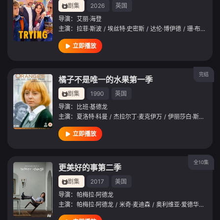
剧集
2026
英国
导演：
艾丽·海登
主演：
拉菲·斯波
/
埃丝特·史密斯
/
达伦·博伊德
/
珊·布鲁克
/
立即播放
完结
橘子不是唯一的水果第一季
剧集
1990
英国
导演：
比班·基德龙
主演：
夏洛特·科曼
/
杰拉尔丁·麦克伊万
/
伊丽莎白·斯普里格斯
立即播放
全10集
更美好的事第二季
剧集
2017
美国
导演：
帕梅拉·阿德龙
主演：
帕梅拉·阿德龙
/
米奇·麦迪森
/
奥利维亚·爱德华
/
露茜