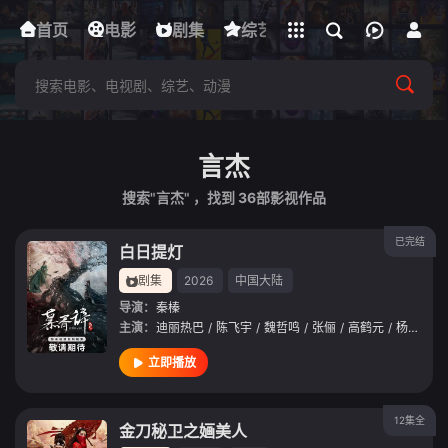
立即登录
首页
电影
下载客户端
剧集
综艺
动漫
短剧
言杰
搜索"言杰" ，找到
36
部影视作品
已完结
白日提灯
剧集
2026
中国大陆
导演：
秦榛
主演：
迪丽热巴
/
陈飞宇
/
魏哲鸣
/
张俪
/
高鹤元
/
杨肸子
/
立即播放
12集全
金刀秘卫之婳美人