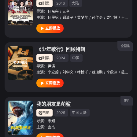
剧集
2016
大陆
导演：
何东兴
/
元奎
主演：
何晟铭
/
阚清子
/
黄梦莹
/
孙佳奇
/
娄宇健
/
王双
/
汪
立即播放
全剧集
《少年歌行》回顾特辑
剧集
2024
中国
导演：
尹涛
主演：
李宏毅
/
刘学义
/
林博洋
/
敖瑞鹏
/
李欣泽
/
戴燕妮
/
立即播放
正片
我的朋友是萌鲨
电影
2025
中国大陆
导演：
未知
主演：
言杰