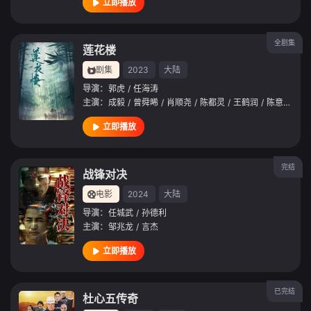
立即播放
全剧集
莲花楼
剧集
2023
大陆
导演：
郭虎
/
任海涛
主演：
成毅
/
曾舜晞
/
肖顺尧
/
陈都灵
/
王鹤润
/
陈意涵
/
徐
立即播放
完结
战锋对决
电影
2024
大陆
导演：
任城武
/
孙德利
主演：
邹兆龙
/
言杰
立即播放
已完结
杜心五传奇