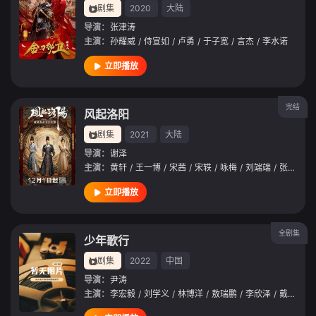
剧集
2020
大陆
导演：
张津涛
主演：
孙耀威
/
侍宣如
/
卢勇
/
于子宽
/
言杰
/
李水诺
立即播放
完结
风起洛阳
剧集
2021
大陆
导演：
谢泽
主演：
黄轩
/
王一博
/
宋茜
/
宋轶
/
咏梅
/
刘端端
/
张铎
/
张
立即播放
全剧集
少年歌行
剧集
2022
中国
导演：
尹涛
主演：
李宏毅
/
刘学义
/
林博洋
/
敖瑞鹏
/
李欣泽
/
戴燕妮
/