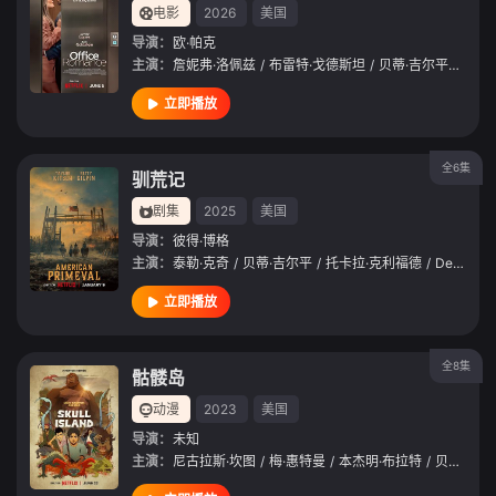
电影
2026
美国
导演：
欧·帕克
主演：
詹妮弗·洛佩兹
/
布雷特·戈德斯坦
/
贝蒂·吉尔平
/
艾米
立即播放
全6集
驯荒记
剧集
2025
美国
导演：
彼得·博格
主演：
泰勒·克奇
/
贝蒂·吉尔平
/
托卡拉·克利福德
/
Derek
/
H
立即播放
全8集
骷髅岛
动漫
2023
美国
导演：
未知
主演：
尼古拉斯·坎图
/
梅·惠特曼
/
本杰明·布拉特
/
贝蒂·吉尔平