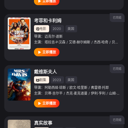
立即播放
已完结
考菲和卡利姆
电影
2020
美国
导演：
迈克尔·道斯
主演：
塔拉吉·P·汉森
/
艾德·赫尔姆斯
/
杰西·哈奇
/
贝蒂·吉尔平
立即播放
已完结
戴维斯夫人
剧集
2023
美国
导演：
阿勒西娅·琼斯
/
欧文·哈里斯
/
弗雷德·托耶
主演：
贝蒂·吉尔平
/
杰克·麦克道曼
/
伊利·亨利
/
山姆·米德
/
立即播放
已完结
真实故事