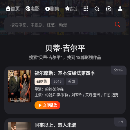
立即登录
首页
电影
下载客户端
剧集
综艺
动漫
短剧
贝蒂·吉尔平
搜索"贝蒂·吉尔平" ，找到
18
部影视作品
全24集
福尔摩斯：基本演绎法第四季
剧集
2015
美国
导演：
约翰·波尔森
主演：
约翰尼·李·米勒
/
刘玉玲
/
艾丹·奎因
/
乔恩·迈克尔·希尔
立即播放
正片
同事以上，恋人未满