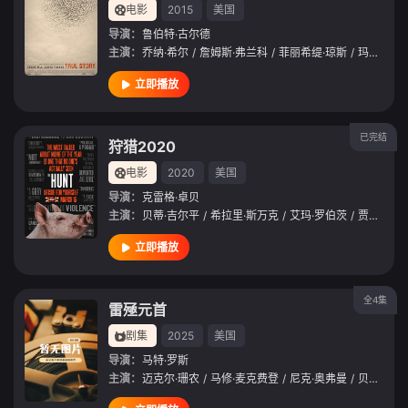
电影
2015
美国
导演：
鲁伯特·古尔德
主演：
乔纳·希尔
/
詹姆斯·弗兰科
/
菲丽希缇·琼斯
/
玛丽亚·迪齐亚
立即播放
已完结
狩猎2020
电影
2020
美国
导演：
克雷格·卓贝
主演：
贝蒂·吉尔平
/
希拉里·斯万克
/
艾玛·罗伯茨
/
贾斯汀·哈特雷
立即播放
全4集
雷殛元首
剧集
2025
美国
导演：
马特·罗斯
主演：
迈克尔·珊农
/
马修·麦克费登
/
尼克·奥弗曼
/
贝蒂·吉尔平