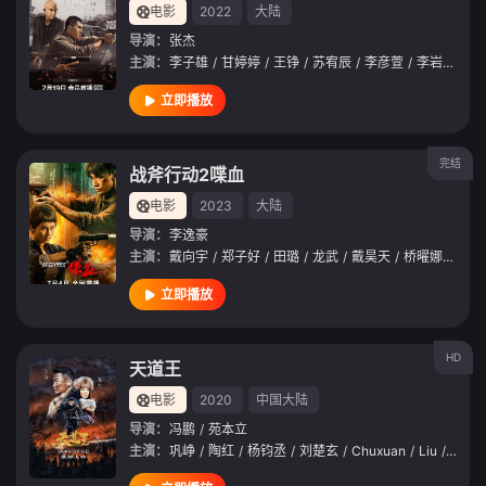
电影
2022
大陆
导演：
张杰
主演：
李子雄
/
甘婷婷
/
王铮
/
苏宥辰
/
李彦萱
/
李岩
/
陈作
立即播放
完结
战斧行动2喋血
电影
2023
大陆
导演：
李逸豪
主演：
戴向宇
/
郑子好
/
田璐
/
龙武
/
戴昊天
/
桥曜娜
/
赵中
立即播放
HD
天道王
电影
2020
中国大陆
导演：
冯鹏
/
苑本立
主演：
巩峥
/
陶红
/
杨钧丞
/
刘楚玄
/
Chuxuan
/
Liu
/
白雪