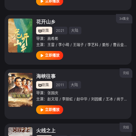
立即播放
34集全
花开山乡
剧集
2021
大陆
导演：
高希希
主演：
王雷
/
李小萌
/
王瑞子
/
李艺科
/
姜彤
/
曹云金
/
邢雨
立即播放
完结
海峡往事
剧集
2011
大陆
导演：
张国庆
主演：
赵文瑄
/
李丽虹
/
赵中华
/
刘园媛
/
王冰
/
尚于博
/
张
立即播放
完结
火线之上