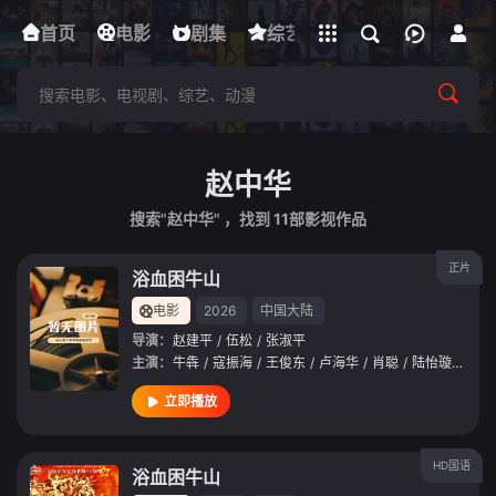
立即登录
首页
电影
下载客户端
剧集
综艺
动漫
短剧
赵中华
搜索"赵中华" ，找到
11
部影视作品
正片
浴血困牛山
电影
2026
中国大陆
导演：
赵建平
/
伍松
/
张淑平
主演：
牛犇
/
寇振海
/
王俊东
/
卢海华
/
肖聪
/
陆怡璇
/
刘芳
立即播放
HD国语
浴血困牛山