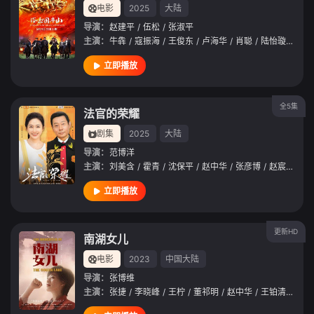
电影
2025
大陆
导演：
赵建平
/
伍松
/
张淑平
主演：
牛犇
/
寇振海
/
王俊东
/
卢海华
/
肖聪
/
陆怡璇
/
刘芳
立即播放
全5集
法官的荣耀
剧集
2025
大陆
导演：
范博洋
主演：
刘美含
/
霍青
/
沈保平
/
赵中华
/
张彦博
/
赵宸毅
/
唐
立即播放
更新HD
南湖女儿
电影
2023
中国大陆
导演：
张博维
主演：
张捷
/
李晓峰
/
王柠
/
董祁明
/
赵中华
/
王铂清
/
许敏