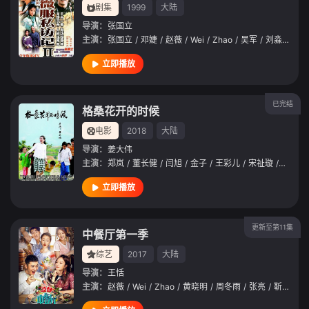
剧集
1999
大陆
导演：
张国立
主演：
张国立
/
邓婕
/
赵薇
/
Wei
/
Zhao
/
吴军
/
刘淼
/
侯堃
立即播放
已完结
格桑花开的时候
电影
2018
大陆
导演：
姜大伟
主演：
郑岚
/
董长健
/
闫旭
/
金子
/
王彩儿
/
宋祉璇
/
陆炫延
立即播放
更新至第11集
中餐厅第一季
综艺
2017
大陆
导演：
王恬
主演：
赵薇
/
Wei
/
Zhao
/
黄晓明
/
周冬雨
/
张亮
/
靳梦佳