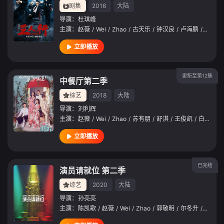
剧集
2016
大陆
导演：
杜琪峰
主演：
赵薇
/
Wei
/
Zhao
/
古天乐
/
钟汉良
/
卢海鹏
/
林雪
/
立即播放
更新至第12集
中餐厅第二季
综艺
2018
大陆
导演：
刘利辉
主演：
赵薇
/
Wei
/
Zhao
/
苏有朋
/
舒淇
/
王俊凯
/
白举纲
/
立即播放
已完结
演员请就位 第二季
综艺
2020
大陆
导演：
孙亮亮
主演：
陈凯歌
/
赵薇
/
Wei
/
Zhao
/
郭敬明
/
尔冬升
/
宋威龙