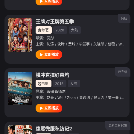
立即播放
完结
王牌对王牌第五季
综艺
2020
大陆
导演：
吴彤
主演：
沈涛
/
沈腾
/
贾玲
/
华晨宇
/
关晓彤
/
赵薇
/
Wei
/
Zh
立即播放
已完结
横冲直撞好莱坞
电影
2015
大陆
导演：
蒂姆·肯德尔
主演：
赵薇
/
Wei
/
Zhao
/
黄晓明
/
佟大为
/
黎一墨
/
姜成镐
立即播放
更新至第30集
康熙微服私访记2