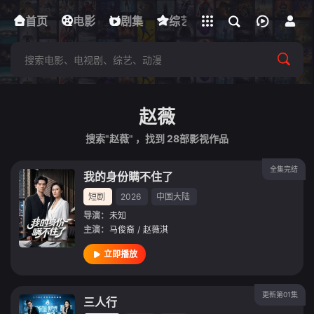
立即登录
首页
电影
下载客户端
剧集
综艺
动漫
短剧
赵薇
搜索"赵薇" ，找到
28
部影视作品
全集完结
我的身份瞒不住了
短剧
2026
中国大陆
导演：
未知
主演：
马俊裔
/
赵薇淇
立即播放
更新第01集
三人行