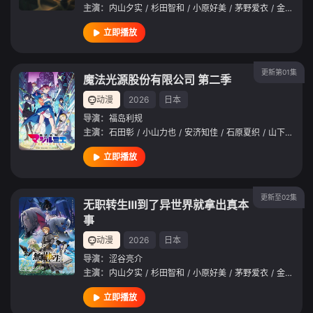
主演：
内山夕实
/
杉田智和
/
小原好美
/
茅野爱衣
/
金元寿子
立即播放
更新第01集
魔法光源股份有限公司 第二季
动漫
2026
日本
导演：
福岛利规
主演：
石田彰
/
小山力也
/
安济知佳
/
石原夏织
/
山下大辉
/
立即播放
更新至02集
无职转生Ⅲ到了异世界就拿出真本
事
动漫
2026
日本
导演：
涩谷亮介
主演：
内山夕实
/
杉田智和
/
小原好美
/
茅野爱衣
/
金元寿子
立即播放