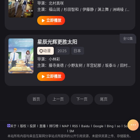
导演：
北村真咲
主演：
福山润
/
杉田智和
/
伊藤静
/
渊上舞
/
洲崎绫
/
冈本信
立即播放
全12集
星辰光辉更胜太阳
动漫
2025
日本
导演：
小林彩
主演：
藤寺美德
/
小野友树
/
羊宫妃那
/
坂泰斗
/
田村睦心
/
立即播放
首页
上一页
下一页
尾页
关于
版权
投屏
直播
排行榜
MAP
RSS
Baidu
Google
Bing
so
Sogou
SM
本站所有内容均来自互联网分享站点所提供的公开引用资源，未提供资源上传、存储服务。