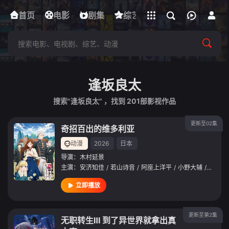
立即登录
首页
电影
下载客户端
剧集
综艺
动漫
短剧
逢坂良太
搜索"逢坂良太" ，找到
201
部影视作品
更新至02集
奇招百出的维多利亚
动漫
2026
日本
导演：
木村延景
主演：
安济知佳
/
若山诗音
/
阿座上洋平
/
小野大辅
/
潘惠美
立即播放
更新至第2集
无职转生Ⅲ 到了异世界就拿出真