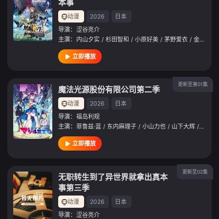
本事
动漫
2026
日本
导演：
涩谷亮介
主演：
内山夕实
/
杉田智和
/
小原好美
/
茅野爱衣
/
金元寿子
立即播放
更新至第01集
魔法光源股份有限公司第二季
动漫
2026
日本
导演：
福岛利规
主演：
菲鲁兹·蓝
/
东内麻理子
/
小山力也
/
山下大辉
/
逢坂良
立即播放
更新至02集
无职转生到了异世界就拿出真本
事第三季
动漫
2026
日本
导演：
涩谷亮介