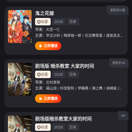
更新至01集
鬼之花嫁
动漫
2026
日本
导演：
大宫一仁
主演：
早见沙织
/
梅原裕一郎
/
石见舞菜香
/
逢坂良太
/
千本
立即播放
更新至HD
剧场版 暗杀教室 大家的时间
动漫
2026
日本
导演：
北村真咲
主演：
福山润
/
杉田智和
/
伊藤静
/
渊上舞
/
洲崎绫
/
冈本信
立即播放
HD
剧场版暗杀教室大家的时间
动漫
2026
日本