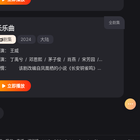
全剧集
长乐曲
剧集
2024
大陆
演：
王威
演：
丁禹兮
/
邓恩熙
/
茅子俊
/
肖燕
/
宋芳园
/
何赛飞
/
毛林林
/
情：
该剧改编自凤凰栖的小说《长安铜雀鸣》。 内卫府大阁领沈渡（丁禹兮饰）办案果决但却“恶名在外”，颜府庶女颜幸（邓恩熙饰）因三姐逃了太皇太后的赐婚，为保全家人，颜幸替姐出嫁和沈渡成婚。京中离奇案件频
立即播放