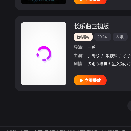
长乐曲卫视版
剧集
2024
内地
导演：
王威
主演：
丁禹兮
/
邓恩熙
/
茅子
剧情：
立即播放