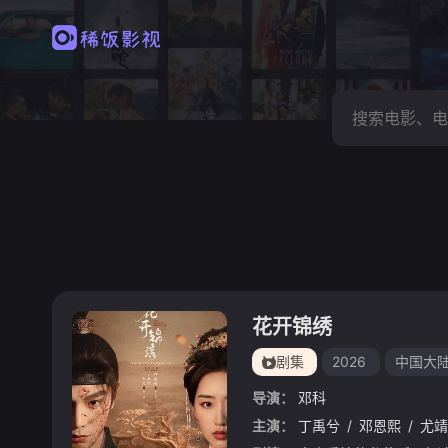
花开锦绣
剧集
2026
中国大
导演：
邓科
主演：
丁禹兮
/
邓恩熙
/
尤靖