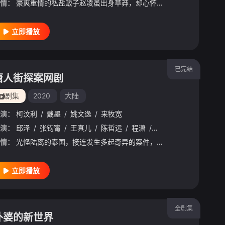
情：
豪爽重情的私盐贩子赵凌虽出身草莽，却心怀壮志，他结识了遭人诬陷私通的世家名媛小姐傅庭芸，被迫一起逃亡，二人历经家族与朝廷的重重考验，与命运抗争，终成传奇良缘。 &nb
立即播放
已完结
唐人街探案网剧
剧集
2020
大陆
演：
柯汶利
/
戴墨
/
姚文逸
/
来牧宽
演：
邱泽
/
张钧甯
/
王真儿
/
陈哲远
/
程潇
/
张艺上
/
张颂文
/
张
情：
光怪陆离的泰国，接连发生多起奇异的案件，“唐人街第一神探”唐仁的徒弟林默（邱泽 饰）,野田昊的弟弟野田昊二（陈哲远 饰），纷纷陷入探案的谜团之中……死者妻子IVY（张钧甯 饰）、酒吧歌手阿温（王真
立即播放
全剧集
外婆的新世界