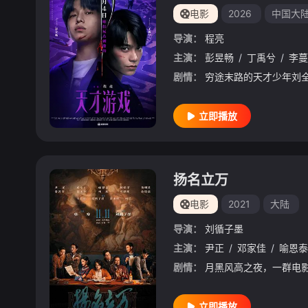
电影
2026
中国大
导演：
程亮
主演：
彭昱畅
/
丁禹兮
/
李蔓
剧情：
立即播放
扬名立万
电影
2021
大陆
导演：
刘循子墨
主演：
尹正
/
邓家佳
/
喻恩泰
剧情：
立即播放