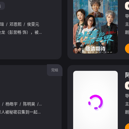
陆
导
瑄
/
邓恩熙
/
侯雯元
主
穷途末路的天才少年刘全龙（彭昱畅 饰），被偏执富家公子陈伦（丁禹兮 饰）选中，被迫踏入一场为他量身打造的“换命游戏”。豪华别墅、名车名表、神秘女友全部备齐，在陈伦的精心打造下，刘全龙瞬间拥有顶配人生。
剧
完结
导
/
杨皓宇
/
陈明昊
/
秦霄贤
/
张本煜
/
柯达
/
邓恩熙
/
余皑磊
/
白
主
月黑风高之夜，一群电影人被秘密召集到一起，欲将轰动一时的血案翻拍成电影，借此扬名立万。殊不知他们正身处案发现场，并步步陷入一个巨大迷局之中，而凶手就在他们中间…… 伴随着利欲熏天的创作风暴，案件
剧