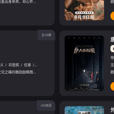
豪爽重情的私盐贩子赵凌虽出身草莽，却心怀壮志，他结识了遭人诬陷私通的世家名媛小姐傅庭芸，被迫一起逃亡，二人历经家族与朝廷的重重考验，与命运抗争，终成传奇良缘。
剧
全36集
导
义
/
邓恩熙
/
任豪
/
师铭泽
/
宣璐
/
刘端端
主
乱世中，经历失去父兄之痛的魏劭励精图治扛起家族重任，当他带领族人一雪当年的屠城之辱时，却发现百姓需要的不是复仇和征战，而是和平。为了百姓生计，他向当年背叛魏家的乔家递了联姻盟书，乔家幼女乔蛮被迫出
剧
HD国语