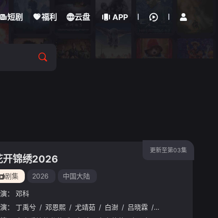
立即登录
短剧
福利
云盘
APP
更新至第03集
花开锦绣2026
剧集
2026
中国大陆
演：
邓科
演：
丁禹兮
/
邓恩熙
/
尤靖茹
/
白澍
/
吕晓霖
/
张萌
/
迟蓬
/
范诗