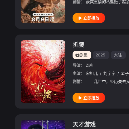
剧情：
立即播放
折腰
剧集
2025
大陆
导演：
邓科
主演：
宋祖儿
/
刘宇宁
/
孟子
剧情：
立即播放
天才游戏