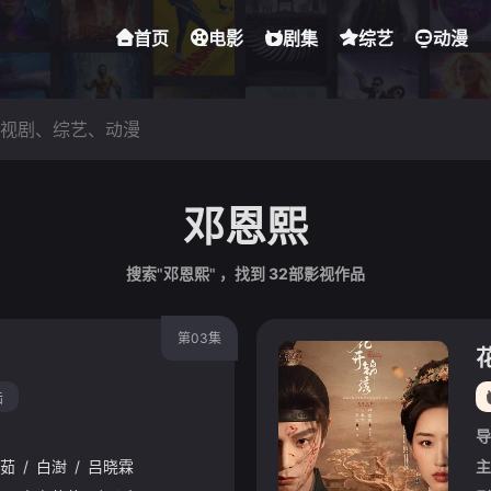
首页
电影
剧集
综艺
动漫
邓恩熙
搜索"邓恩熙" ，找到
32
部影视作品
第03集
陆
导
茹
/
白澍
/
吕晓霖
主