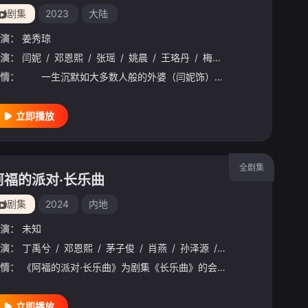
剧集
2023
大陆
演：
姜秀琼
演：
闫妮
/
邓恩熙
/
张瑶
/
姚晨
/
王珞丹
/
梅婷
/
黄尧
/
刘琳
/
情：
一生沉默如大多数人般的外婆（闫妮饰），突然不告而别、离家消失，游走于城市各地，变得不再沉默，变得特立独行，宛如城市游侠，利刃般刺入无数人的生活，揭开一个个难定黑白善恶的人生，一边改变着自己，一边也
立即播放
全剧集
阿福的派对·长乐曲
剧集
2024
内地
演：
未知
客
演：
/
赵文瑄
丁禹兮
/
/
小爱
邓恩熙
/
周奇
/
茅子俊
/
肖燕
/
孙泽源
/
高基才
情：
《阿福的派对·长乐曲》为剧集《长乐曲》的会员专属团综，主演丁禹兮、邓恩熙、茅子俊、肖燕、孙泽源、高基才共同开启了一场甜蜜的夏日派对。
立即播放