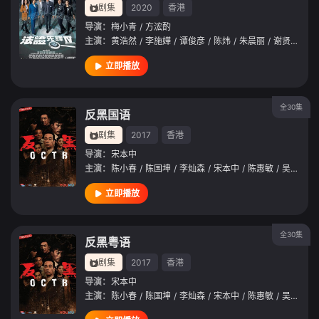
剧集
2020
香港
导演：
梅小青
/
方浤酌
主演：
黄浩然
/
李施嬅
/
谭俊彦
/
陈炜
/
朱晨丽
/
谢贤
/
米雪
立即播放
全30集
反黑国语
剧集
2017
香港
导演：
宋本中
主演：
陈小春
/
陈国坤
/
李灿森
/
宋本中
/
陈惠敏
/
吴志雄
/
立即播放
全30集
反黑粤语
剧集
2017
香港
导演：
宋本中
主演：
陈小春
/
陈国坤
/
李灿森
/
宋本中
/
陈惠敏
/
吴志雄
/