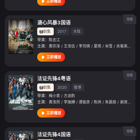
立即播放
完结
溏心风暴3国语
剧集
2017
大陆
导演：
陈志江
主演：
黄宗泽
/
王浩信
/
李司棋
/
夏雨
/
米雪
/
关菊英
/
阮兆
立即播放
完结
法证先锋4粤语
剧集
2020
香港
导演：
梅小青
/
方浤酌
主演：
黄浩然
/
李施嬅
/
谭俊彦
/
陈炜
/
朱晨丽
/
谢贤
/
米雪
立即播放
完结
法证先锋4国语