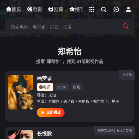
立即登录
首页
电影
下载客户端
剧集
综艺
动漫
短剧
郑希怡
搜索"郑希怡" ，找到
51
部影视作品
已完结
画梦录
电影
2026
内地
导演：
未知
主演：
代露娃
/
唐诗逸
/
林柏叡
/
郑希怡
/
吕星辰
立即播放
郑秀文演绎上海传奇爱情
长恨歌