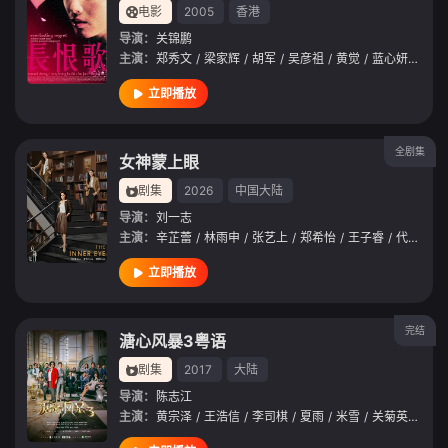
电影
2005
香港
导演：
关锦鹏
主演：
郑秀文
/
梁家辉
/
胡军
/
吴彦祖
/
黄觉
/
蓝心妍
/
蔡纲
立即播放
全剧集
女神蒙上眼
剧集
2026
中国大陆
导演：
刘一志
主演：
辛芷蕾
/
林雨申
/
张艺上
/
郑希怡
/
王子睿
/
代云帆
/
立即播放
完结
溏心风暴3粤语
剧集
2017
大陆
导演：
陈志江
主演：
黄宗泽
/
王浩信
/
李司棋
/
夏雨
/
米雪
/
关菊英
/
阮兆