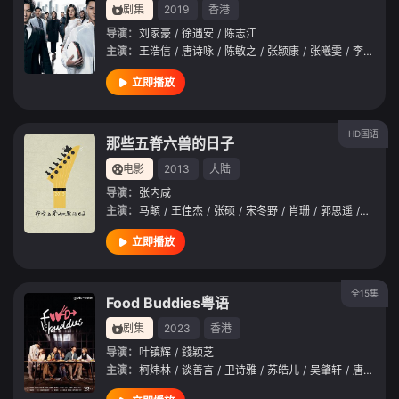
剧集
2019
香港
导演：
刘家豪
/
徐遇安
/
陈志江
主演：
王浩信
/
唐诗咏
/
陈敏之
/
张颕康
/
张曦雯
/
李天翔
/
立即播放
HD国语
那些五脊六兽的日子
电影
2013
大陆
导演：
张内咸
主演：
马頔
/
王佳杰
/
张硕
/
宋冬野
/
肖珊
/
郭思遥
/
王辰昊
立即播放
全15集
Food Buddies粤语
剧集
2023
香港
导演：
叶镇辉
/
錢颖芝
主演：
柯炜林
/
谈善言
/
卫诗雅
/
苏皓儿
/
吴肇轩
/
唐浩然
/