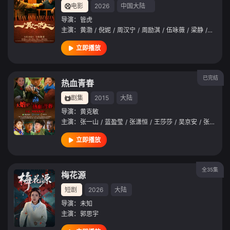
电影
2026
中国大陆
导演：
管虎
主演：
黄渤
/
倪妮
/
周汉宁
/
周励淇
/
伍咏薇
/
梁静
/
颜卓灵
立即播放
已完结
热血青春
剧集
2015
大陆
导演：
黄克敏
主演：
张一山
/
蓝盈莹
/
张潇恒
/
王莎莎
/
吴京安
/
张哲
/
宋
立即播放
全35集
梅花源
短剧
2026
大陆
导演：
未知
主演：
郭思宇