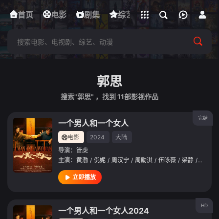
立即登录
首页
电影
下载客户端
剧集
综艺
动漫
短剧
郭思
搜索"郭思" ，找到
11
部影视作品
完结
一个男人和一个女人
电影
2024
大陆
导演：
管虎
主演：
黄渤
/
倪妮
/
周汉宁
/
周励淇
/
伍咏薇
/
梁静
/
颜卓灵
立即播放
HD
一个男人和一个女人2024