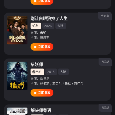
立即播放
全34集
别让白眼狼抢了人生
短剧
2026
大陆
导演：
未知
主演：
郭思宇
立即播放
已完结
猎妖师
电影
2016
大陆
导演：
岳世龙
主演：
杨惊羽
/
郭思彤
/
元枢
/
燕红兵
立即播放
已完结
解决师粤语