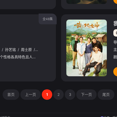
全48集
导
/
孙艺铭
/
周士原
/
喻大维
/
刘成瑞
/
孙一杰
/
赵一桉
/
吉阳
/
焦
主
平凡女孩朴七彩有5个性格各具特色且人气颇高的同姓帅气哥哥（其中有养子和表哥）宫、商、角、徵、羽，原本以为自己已经对闪亮生物免疫的她，某天因为一部手机而意外与一位少年产生交集。这位叫权熙正的少年长得
剧
首页
上一页
1
2
3
下一页
尾页