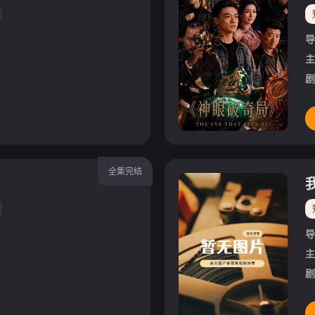
导
主
剧
全集完结
导
主
剧