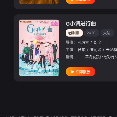
G小调进行曲
剧集
2020
大陆
导演：
孔厉大
/
刘宁
主演：
侯东
/
曾丽瑶
/
朱涵驿
剧情：
立即播放