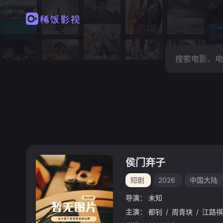
侯门弃子
短剧
2026
中国大陆
导演：
未知
主演：
都钊
/
周青玦
/
江路祺