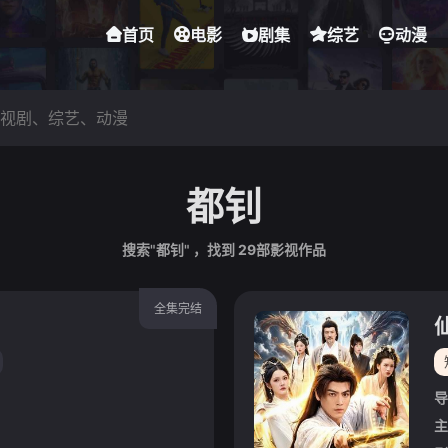
首页
电影
剧集
综艺
动漫
都钊
搜索"都钊" ，找到
29
部影视作品
全集完结
导
主