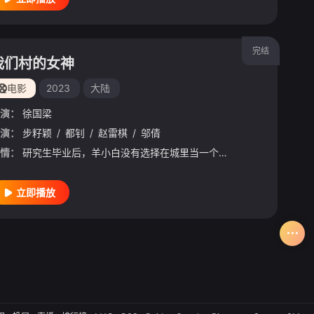
完结
我们村的女神
电影
2023
大陆
演：
徐国梁
娜
演：
/
刘因然
步籽颖
/
/
徐思雨
都钊
/
赵雷棋
/
陈衍利
/
邬倩
/
蒋胜男
/
都钊
/
刘美彤
情：
研究生毕业后，羊小白没有选择在城里当一个美美的软萌小公主，而是加入了鹿城师范大学实施的“研究生村长”计划。因为男朋友万长春强烈反对自己的人生选择，羊小白不得不“暂停了”万长春的恋爱关系。但是，研究
立即播放