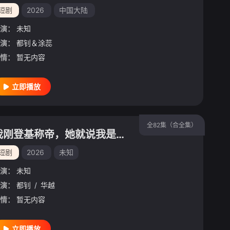
短剧
2026
中国大陆
演：
未知
演：
都钊＆涂蕊
情：
暂无内容
立即播放
全82集（合全集）
我刚登基称帝，她就说我是昏君第二季
短剧
2026
未知
演：
未知
演：
都钊
/
华越
情：
暂无内容
立即播放