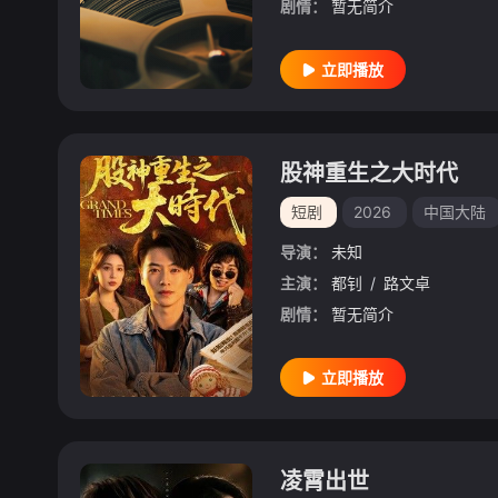
剧情：
暂无简介
立即播放
股神重生之大时代
短剧
2026
中国大陆
导演：
未知
主演：
都钊
/
路文卓
剧情：
暂无简介
立即播放
凌霄出世