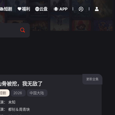
立即登录
短剧
福利
云盘
APP
更新全集
仙骨被挖，我无敌了
短剧
2026
中国大陆
演：
未知
演：
都钊＆周青玦