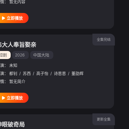
情：
暂无内容
立即播放
全集完结
韦大人奉旨娶亲
短剧
2026
中国大陆
演：
未知
演：
都钊
/
苏西
/
高子怡
/
诗恩恩
/
董劭辉
情：
暂无简介
立即播放
更新全集
神眼破奇局