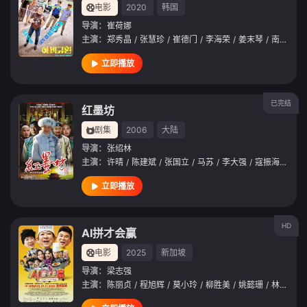
电影
2020
韩国
导演：
崔荷娜
主演：
郑秀晶
/
张慧珍
/
崔德门
/
李海荣
/
姜末琴
/
南文哲
/
立即播放
已完结
红墨坊
剧集
2006
大陆
导演：
张绍林
主演：
许晴
/
陈建斌
/
张国立
/
马苏
/
李大强
/
寇振海
/
岳跃
立即播放
HD
AI拼才会赢
电影
2025
新加坡
导演：
梁志强
主演：
陈丽贞
/
程旭辉
/
莫小玲
/
柳胜美
/
姚懿珊
/
林俊良
/