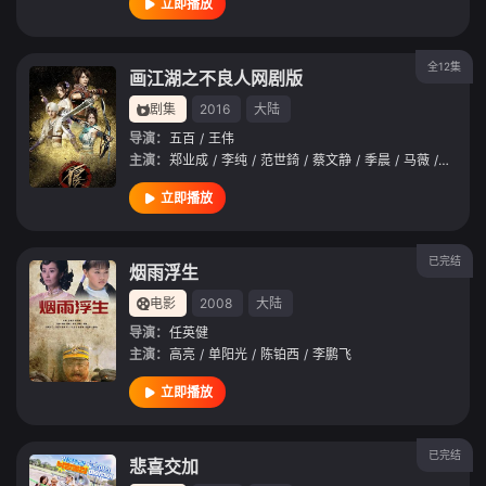
立即播放
全12集
画江湖之不良人网剧版
剧集
2016
大陆
导演：
五百
/
王伟
主演：
郑业成
/
李纯
/
范世錡
/
蔡文静
/
季晨
/
马薇
/
张静初
立即播放
已完结
烟雨浮生
电影
2008
大陆
导演：
任英健
主演：
高亮
/
单阳光
/
陈铂西
/
李鹏飞
立即播放
已完结
悲喜交加