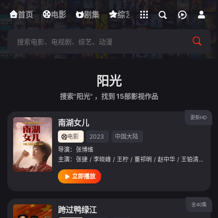
立即登录
首页
电影
下载客户端
剧集
综艺
动漫
短剧
阳光
搜索"阳光" ，找到
15
部影视作品
更新HD
南湖女儿
电影
2023
中国大陆
导演：
张博维
主演：
张捷
/
李晓峰
/
王柠
/
董祁明
/
赵中华
/
王铂清
/
许敏
立即播放
全40集
跨过鸭绿江