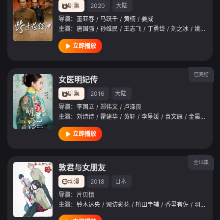
剧集
2020
大陆
导演：
董亚春
/
马跃千
/
黄楠
/
姜威
主演：
唐国强
/
孙维民
/
王志飞
/
丁勇岱
/
刘之冰
/
姚刚
/
韩
立即播放
已完结
女医明妃传
剧集
2016
大陆
导演：
李国立
/
郑伟文
/
卢泽良
主演：
刘诗诗
/
霍建华
/
黄轩
/
李呈媛
/
袁文康
/
金晨
/
吴磊
立即播放
全13集
敦君与女朋友
动漫
2018
日本
导演：
片贝慎
主演：
铃木达央
/
诹访彩花
/
植田圭辅
/
香里有佐
/
羽多野涉