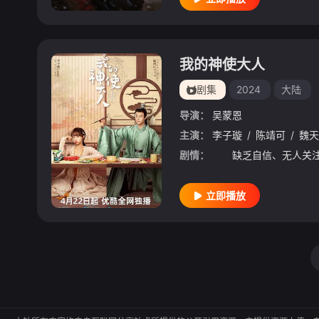
我的神使大人
剧集
2024
大陆
导演：
吴蒙恩
主演：
李子璇
/
陈靖可
/
魏天
剧情：
立即播放