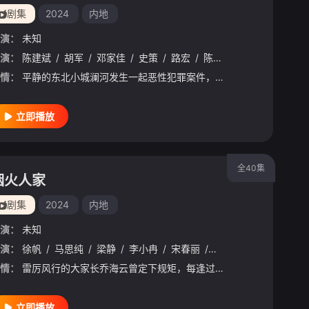
剧集
2024
内地
演：
未知
演：
陈建斌
/
胡军
/
邓家佳
/
史策
/
路宏
/
陈靖可
情：
平静的东北小城澜河发生一起恶性犯罪案件，三条人命骤然离世，死因却各不相同。澜河刑警队大队长关宇迅速展开调查，嫌疑人一一现身，有刚出狱两个月的服刑人员杨四，与两名死者深陷情感漩涡的杨四继子杨雪松，严红桥的前妻王萍，甚至还有已在档案上死亡多年的神秘男人......
立即播放
全40集
烟火人家
剧集
2024
内地
演：
未知
演：
王玥晞
徐帆
/
代斯
/
马思纯
/
王佳璇
/
梁静
/
李小冉
/
宋春丽
/
李诚儒
/
刘钧
/
孙千
情：
雷厉风行的大家长乔海云曾定下规矩，每逢过年所有人必须回家过，一直以来从未有人坏过规矩，直到最老实的第三代李衣锦突然打破传统去了男友家过年，引发家族矛盾。乔海云育有三女，老大孟明玮非亲生，因跛脚自卑所以望女成凤，和女儿李衣锦关系十分紧张，但最终她们体谅了对方的苦衷，终于明白保持适当的距离才是维系母女关系的良方；老二孟菀青与学霸女儿陶姝娜堪称完美母女，但无话不说的二人却无意中发现了彼此的秘密，重新认识彼此的过程也是重新认识自己，二人最终明白完美的母女关系不是遮掩缺点而是彼此支撑；老三孟以安最像乔海云，强势又独
立即播放