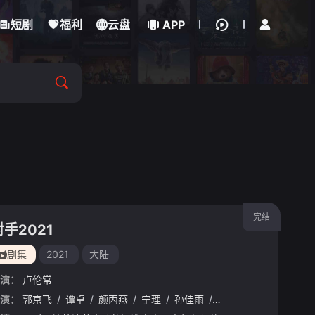
立即登录
短剧
福利
云盘
APP
完结
对手2021
剧集
2021
大陆
演：
卢伦常
演：
郭京飞
/
谭卓
/
颜丙燕
/
宁理
/
孙佳雨
/
王天辰
/
刘帅良
/
何