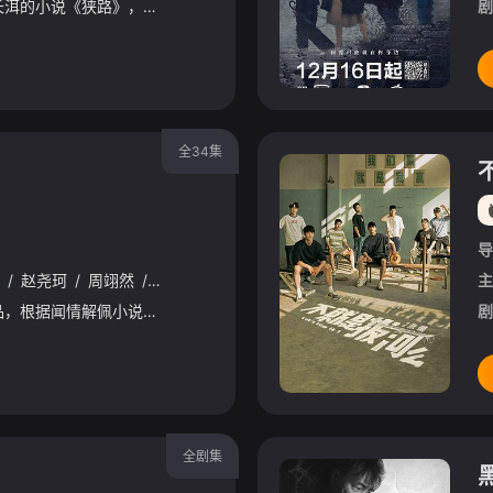
改编自晋江文学城作者长洱的小说《狭路》，讲述了心理学博士林晚星遭遇变故后回到家乡宏景任教，邂逅顶级教练王法，并带领一群垫底差生逆袭追梦，热血救赎的故事。林晚星用“自由式”教育，培养少年们的独立人格，帮
剧
全34集
导
/
赵尧珂
/
周翊然
/
廖慧佳
/
王浩歌
/
关畅
/
李颖
主
该剧由企鹅影视出品，根据闻情解佩小说《妃上不可》改编，讲述了一个勇敢善良的将门千金和腹背受敌的年轻皇帝之间从一开始冤家相斗到相知相爱、困难中相守，并一起为国为民发奋图强、励精图治的甜美爱情故事。
剧
全剧集