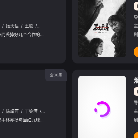
导
/
姬天语
/
王聪
/
王思洁
/
邹梓越
/
郭震
主
因为遭受不正当竞争而丢掉好几个合作的美食自媒体博主苏时雨（汤敏饰），意外邂逅了放弃优渥生活隐居在山上种茶的富二代林味（陈靖可饰）。在事业走投无路的情况下，苏时雨不得不接受林爸的“特别委托”——让不
剧
全30集
导
/
陈靖可
/
丁笑滢
/
董子凡
/
王润泽
/
李建义
/
姜宏波
/
韩东霖
/
主
昔日天才级职业斯诺克选手林亦扬与当红九球选手殷果相遇在一场十年难得一遇的暴雪之夜。在殷果表弟的助攻之下，两人慢慢熟识，殷果也了解到林亦扬的往事。原来林亦扬曾经也是轰动一时的斯诺克天才，在一次比赛中因对裁判判罚有异议，争取时无意冲撞裁判而被禁赛，少年气盛的他不服判决，竟直接宣布退役，从此离开了自己引以为傲的斯诺克事业。殷果的出现，让林亦扬的人生轨迹再次转变，林亦扬不仅开始努力地追求殷果，还在殷果的带动下重拾最初的梦想，返回斯诺克赛场。最终二人共攀事业高峰，一同为职业台球事业贡献力量，并携手教练与队友，共推全
剧