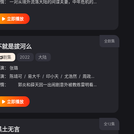
情：
一对从境外流落大陆的间谍夫妻，中年危机的日子过得一地鸡毛。面前有国家安全局专案女组长带队紧密追查，背后有残忍的上线步步紧逼，这对在夹缝中挣扎抉择的迷途夫妻，究竟该何去何从？
立即播放
全剧集
不就是拔河么
剧集
2022
大陆
演：
张璐
演：
陈靖可
/
易大千
/
印小天
/
尤浩然
/
周政杰
/
雷丰瑞
/
张舒沦
情：
郭炎和薛天因一出闹剧意外被教练雷明看中，被“忽悠”加入明承大神秘社团—拔河队，和其他六个毫无运动基础的队员从一盘散沙到聚沙成塔，勇猛冲刺全国赛，开启一场青春的逆袭之路。
立即播放
全12集
黑土无言