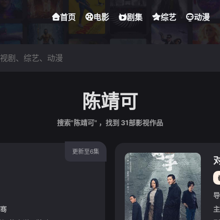
首页
电影
剧集
综艺
动漫
陈靖可
搜索"陈靖可" ，找到
31
部影视作品
更新至6集
导
骞
主