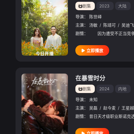
剧集
2023
大陆
导演：
陈世峄
主演：
汤敏
/
陈靖可
/
吴迪飞
剧情：
立即播放
在暴雪时分
剧集
2024
内地
导演：
未知
主演：
吴磊
/
赵今麦
/
王星越
剧情：
立即播放