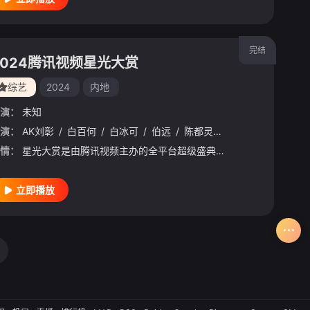
完结
2024腾讯视频星光大赏
综艺
2024
内地
演：
未知
演：
AK刘彰
/
白百何
/
白冰可
/
伯远
/
陈都灵
/
曹斐然
/
陈芳彤
/
情：
星光大赏是由腾讯视频主办的全平台超级盛典。近百位明星参与，并被授予年度荣誉。2024腾讯视频星光大赏将于中国澳门的威尼斯人金光综艺馆举办，星光红毯见证闪耀时刻，星光大赏为荣誉加冕，群星璀璨，年度狂欢！
立即播放