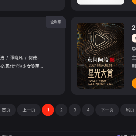
全剧集
导
浩
/
谭晓凡
/
何德瑞
/
王韵之
主
缺乏自信、无人关注的现代学渣少女黎萌萌（李子璇饰），一脚踏空误入陌生时空——祁国，变成一名神使，现代成绩吊车尾的她在祁国成功逆袭，成为年轻的腹黑皇帝祁炎（陈靖可饰）的导师，两人默契搭档，合力搞事业
剧
首页
上一页
1
2
3
4
下一页
尾页