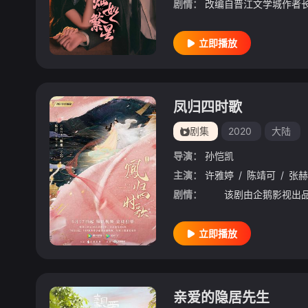
剧情：
立即播放
凤归四时歌
剧集
2020
大陆
导演：
孙恺凯
主演：
许雅婷
/
陈靖可
/
张赫
剧情：
立即播放
亲爱的隐居先生