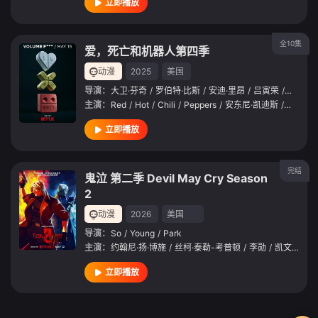
立即播放
全10集
爱，死亡和机器人第四季
动漫
2025
美国
导演：
大卫·芬奇
/
罗伯特·比斯
/
安迪·里昂
/
吕寅荣
/
罗伯特·
主演：
Red
/
Hot
/
Chili
/
Peppers
/
安东尼·凯迪斯
/
弗利
/
立即播放
完结
鬼泣 第二季 Devil May Cry Season
2
动漫
2026
美国
导演：
So
/
Young
/
Park
主演：
约翰尼·扬·博施
/
丝柯·泰勒-考普顿
/
李勋
/
凯文·康瑞
/
立即播放