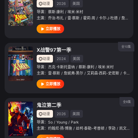
动漫
2026
美国
导演：
蔡斯·康利
/
埃米·米村
主演：
乔治·布扎
/
雷·蔡斯
/
霍莉·周
/
卡尔·J·杜德
/
詹妮弗·黑尔
立即播放
全10集
X战警97第一季
动漫
2024
美国
导演：
杰克·卡斯托雷纳
/
蔡斯·康利
/
埃米·米村
主演：
雷·蔡斯
/
詹妮弗·黑尔
/
艾莉森·西莉-史密斯
/
卡尔·J·杜德
立即播放
全8集
鬼泣第二季
动漫
2026
美国
导演：
So
/
Young
/
Park
主演：
约翰尼·扬·博施
/
丝柯·泰勒-考普顿
/
李勋
/
凯文·康瑞
/