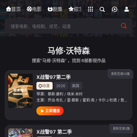
立即登录
首页
电影
下载客户端
剧集
综艺
动漫
短剧
马修·沃特森
搜索"马修·沃特森" ，找到
6
部影视作品
更新至第03集
X战警97第二季
动漫
2026
美国
导演：
蔡斯·康利
/
埃米·米村
主演：
乔治·布扎
/
雷·蔡斯
/
霍莉·周
/
卡尔·J·杜德
/
詹妮弗·黑尔
立即播放
更新至第3集
X战警97 第二季