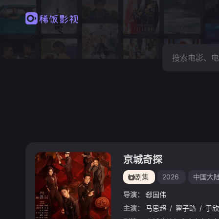
京城奇探
剧集
2026
中国大
导演：
郄国伟
主演：
马思超
/
翟子路
/
于欣