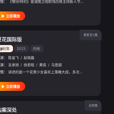
情：
《嘿!好样的》是湖南卫视职场历练主持新人节目，于2018年5月10日晚22点开播。将邀请“快乐家族”杜海涛加盟,他将常驻节目并担任主持新生实战特训营的营长,带动和发掘新生代主持人优势,着力培养主持
立即播放
更新至3集
夏花国际版
剧集
2023
内地
演：
陈宙飞
/
赵晓磊
凌而
演：
言承旭
/
王汀
/
/
赵启玥
徐若晗
/
/
孔琳
黄奕
/
马思超
情：
讲述的是一个花季少女喜欢上落魄大叔，多次与他不期而遇产生了爱情，但少女最终还是抱病离世的故事。
立即播放
全剧集
凶案深处