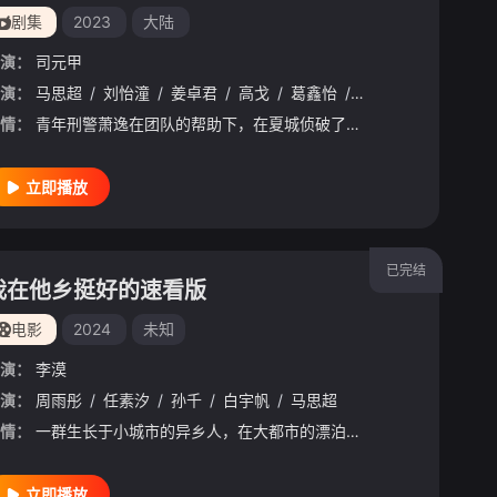
剧集
2023
大陆
演：
司元甲
演：
马思超
/
刘怡潼
/
姜卓君
/
高戈
/
葛鑫怡
/
郑英辰
情：
青年刑警萧逸在团队的帮助下，在夏城侦破了一个又一个扑朔迷离的案件，在神秘的复仇者白哲的设计下，他卷入一起尘封多年的悬案。怀抱着各自的立场，正邪间碰撞出命运的回响。迷雾散尽，阳光普照大地，夏城重归安宁。
立即播放
已完结
我在他乡挺好的速看版
电影
2024
未知
演：
李漠
之声
演：
周雨彤
/
徐志胜
/
任素汐
/
张聿
/
/
马旭东
孙千
/
白宇帆
/
任梓慧
/
马思超
/
马思超
/
张沐兮
/
霍星辰
情：
一群生长于小城市的异乡人，在大都市的漂泊中经历生活、事业、感情的种种考验。剧集展现了大都会中异乡青年的写实生活，每个人物的经历都赋予了社会话题性和当下感，无论是焦虑不安还是泰然处之，不论是留下奋斗还是安于回乡，每个人都在失去与获得、留下与离开的种种经历中，获得了人生安身立命的心灵归属与城市家园。
立即播放