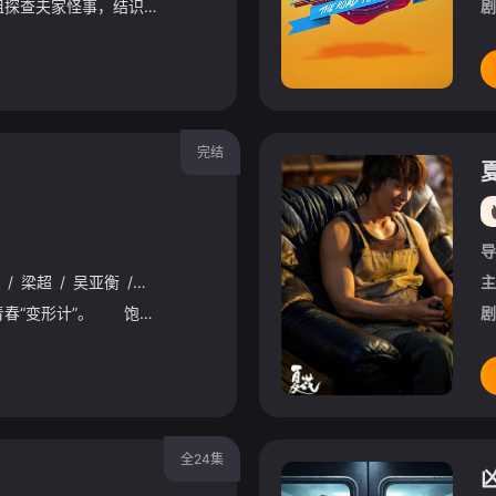
京城纨绔赵少商为帮姐姐探查夫家怪事，结识了留洋归来的冷面警官元鸿。两人从针锋相对到默契搭档，一路追查迷案，也一步步揭开元鸿母亲离世之谜。随着调查深入，一桩危及民族利益的走私阴谋浮出水面。玩世不恭的赵少
剧
完结
导
/
梁超
/
吴亚衡
/
刘园媛
/
刘金龙
/
曹恩齐
/
李明源
/
郜玄铭
/
刘
主
一段由人生互换引发的青春“变形计”。 饱受欺凌的“三无少女 (无背景、无梦想、无朋友)”沐想想（周依然 饰）与愤世嫉俗的校霸富二代乔南（马思超 饰），生活在天差地别的两个家庭。 一场人生互换，让
剧
全24集