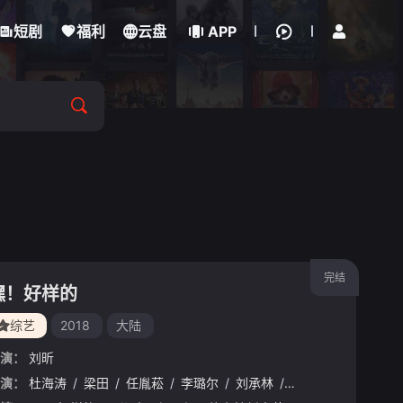
立即登录
短剧
福利
云盘
APP
完结
嘿！好样的
综艺
2018
大陆
演：
刘昕
演：
/
范湉湉
杜海涛
/
梁田
/
任胤菘
/
李璐尔
/
刘承林
/
冉高鸣
/
侯朋岩
/