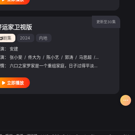
更新至30集
好运家卫视版
剧集
2024
内地
演：
安建
演：
张小斐
/
佟大为
/
陈小艺
/
郭涛
/
马思超
/
隋俊波
/
于毅
/
胡
情：
六口之家罗家是一个重组家庭，日子过得平淡而温馨，街坊邻里都称羡他们是个“好运气之家”。老两口期盼着儿女们自己的“小家庭”和这个大家庭一样幸福美满，殊不知儿女们都各自出现了家庭的危机或人生的阵痛，但孝顺的儿女们担心年老的父母无法承受，不约而同选择暂时隐瞒。最终儿女们在罗爸罗妈的帮助下，都找到了自己的幸福。
立即播放