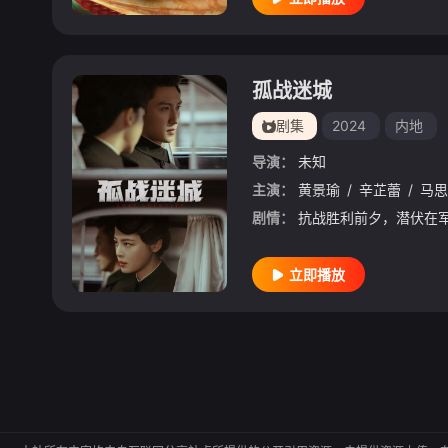
孤战迷城
剧集
2024
内地
导演：
未知
主演：
黄景瑜
/
辛芷蕾
/
马思
剧情：
立即播放