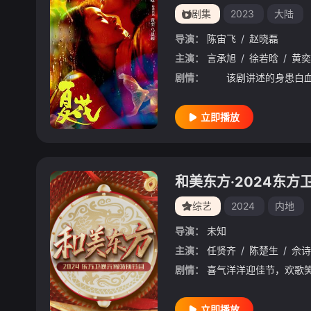
剧集
2023
大陆
导演：
陈宙飞
/
赵晓磊
主演：
言承旭
/
徐若晗
/
黄奕
剧情：
立即播放
和美东方·2024东
综艺
2024
内地
导演：
未知
主演：
任贤齐
/
陈楚生
/
佘诗
剧情：
立即播放