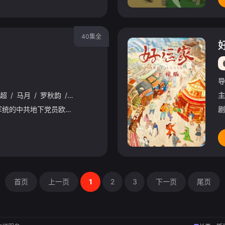
40集全
导
超
/
马月
/
罗秋韵
/
董璇
/
郭秋成
/
张晞临
/
张子健
主
抗战胜利前夕，潜伏在军统的中共地下党员欧孝安从日军生化毒气研究所监狱中成功越狱，途中受重伤昏迷，被中国远征军发现并救走。苏醒后的欧孝安发现自己丧失了在监狱近四年的记忆。欧孝安以四年前记忆的终点为起点，捡拾零星记忆，秘密调查并意图揭露日本间谍黎少堂的罪恶嘴脸。期间，他与中共地下党员覃墨卿从相互质疑、试探，到联手合作，找到了日军生化毒气研究所，抓获了日军情报司令长官大桥和野。抗战胜利后，国民党准备全盘接收日军生化毒气研究所遗留的“人、财、物”，为日后与中共作战做准备。欧孝安获悉了这个情报并粉碎了这个恶毒计划，
剧
首页
上一页
1
2
3
下一页
尾页