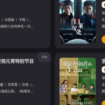
导
/
马思超
/
于翔
/
唐曾
/
赵圆瑗
主
该剧讲述的身患白血病的少女何冉在一次偶然的机会，在理发店偶遇神秘的33号先生，对他的声音念念不忘，之后想尽办法找到他，从垂涎他的声音再到馋他的身子，秉持及时行乐的想法，想尽各种个办法，对他展开了猛
剧
完结
方卫视元宵特别节目
导
曼
/
邓萃雯
/
孙悦
/
王耀庆
/
黄龄
/
许美静
/
蔡程昱
/
赵让
/
力量
主
喜气洋洋迎佳节，欢歌笑语闹元宵。《和美东方•东方卫视元宵特别节目》涵盖歌曲、相声、小品等多种艺术形式，致力于为观众呈现出热闹纷呈、欢乐喜庆的联欢晚会。2月24日20:20敬请收看！
剧