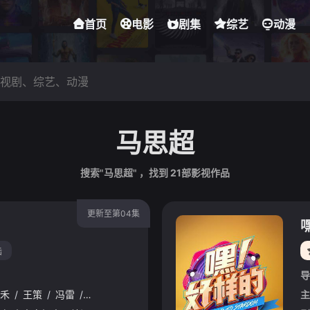
首页
电影
剧集
综艺
动漫
马思超
搜索"马思超" ，找到
21
部影视作品
更新至第04集
陆
导
禾
/
王策
/
冯雷
/
小爱
/
杨凯程
/
春夏
/
陈意涵
/
周九良
/
孟鹤堂
主