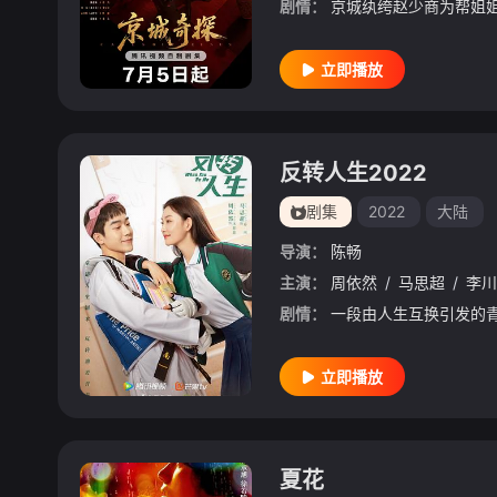
剧情：
立即播放
反转人生2022
剧集
2022
大陆
导演：
陈畅
主演：
周依然
/
马思超
/
李川
剧情：
立即播放
夏花