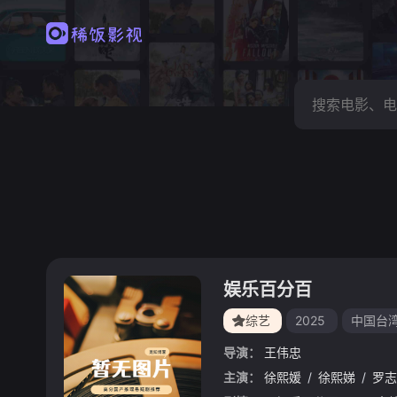
娱乐百分百
综艺
2025
中国台
导演：
王伟忠
主演：
徐熙媛
/
徐熙娣
/
罗志