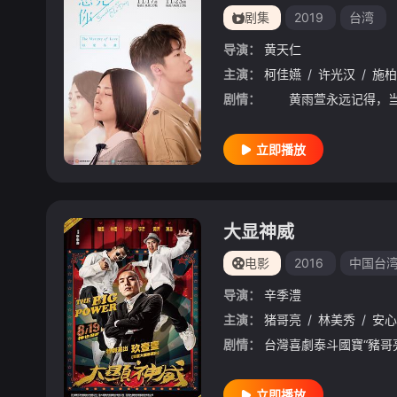
剧集
2019
台湾
导演：
黄天仁
主演：
柯佳嬿
/
许光汉
/
施柏
剧情：
立即播放
大显神威
电影
2016
中国台
导演：
辛季澧
主演：
猪哥亮
/
林美秀
/
安心
剧情：
立即播放