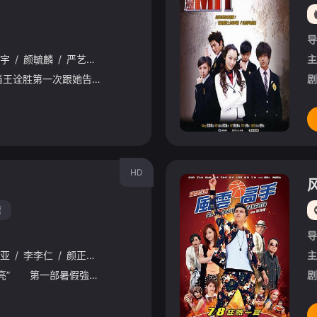
导
宇
/
颜毓麟
/
严艺文
/
张翰
/
林鹤轩
/
郭文颐
/
吴志庆
/
林子珊
/
主
黄雨萱永远记得，当王诠胜第一次跟她告白，跟她说他喜欢她，要她当他女朋友的时候，黄雨萱反问了他一个问题，为什么他会喜欢她，那时的王诠胜，就只是带着一切该是如此的笃定微笑，回答她了一句“因为打从我第一
剧
HD
湾
导
亚
/
李李仁
/
颜正国
/
蔡昌宪
/
黄鸿升
/
莫允雯
/
林恒
/
莫莉
/
王
主
台灣喜劇泰斗國寶“豬哥亮” 第一部暑假強檔奇幻喜劇！ 顛覆以往台灣喜劇片的故事走向 豬式風格混搭全新陣容 2016年暑假新滋味“大顯神威”
剧