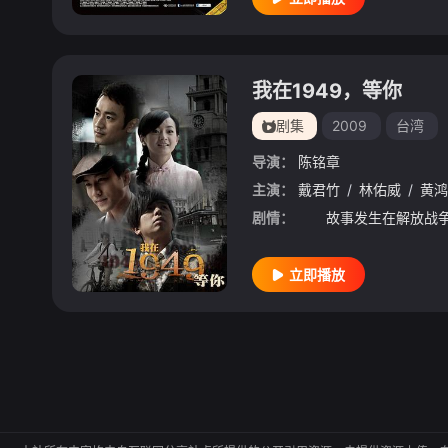
我在1949，等你
剧集
2009
台湾
导演：
陈铭章
主演：
戴君竹
/
林佑威
/
黄鸿
剧情：
立即播放