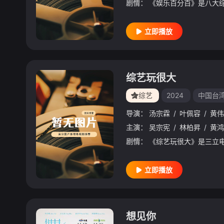
剧情：
立即播放
综艺玩很大
综艺
2024
中国台
导演：
汤宗霖
/
叶佩容
/
黄伟
主演：
吴宗宪
/
林柏昇
/
黄鸿
剧情：
立即播放
想见你