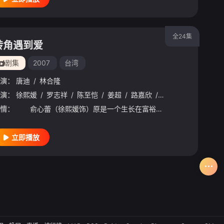
全24集
转角遇到爱
剧集
2007
台湾
演：
唐迪
/
林合隆
演：
徐熙媛
/
罗志祥
/
陈至恺
/
姜超
/
路嘉欣
/
藤冈靛
/
庾澄庆
/
情：
俞心蕾（徐熙媛饰）原是一个生长在富裕家庭的上海姑娘，她有公主般的生活，才貌双全，有一个疼爱她的未婚夫尚东，她把一切事情都想得理所当然，但家中生意面临困境，她的景况也改变了。 她必须回到台湾独自生
立即播放