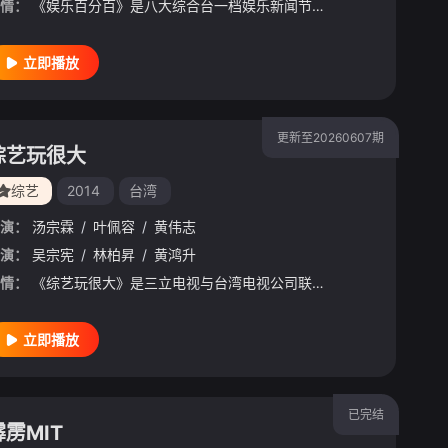
情：
《娱乐百分百》是八大综合台一档娱乐新闻节目，每天报道最新的娱乐新闻，节目还会请嘉宾现场访谈！节目贴近年轻族群，介绍时下流行的装扮、以及艺人的流行教室，有固定的特别企划，邀请艺人完成从未尝试过的事情。
立即播放
更新至20260607期
综艺玩很大
综艺
2014
台湾
演：
汤宗霖
/
叶佩容
/
黄伟志
演：
吴宗宪
/
林柏昇
/
黄鸿升
情：
《综艺玩很大》是三立电视与台湾电视公司联合监制及首播的外景节目，2014年7月19日起于台视主频、台视HD台首播，2014年7月20日起于三立都会台首播，主持人为吴宗宪及Kid。主持人之一Kid从
立即播放
已完结
霹雳MIT