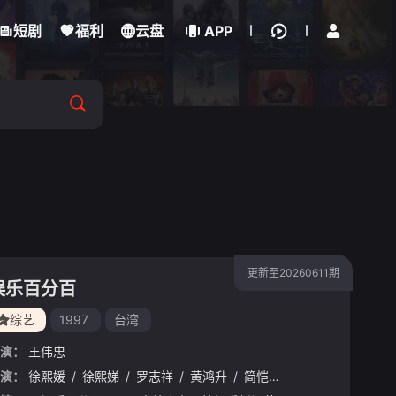
立即登录
短剧
福利
云盘
APP
更新至20260611期
娱乐百分百
综艺
1997
台湾
演：
王伟忠
演：
徐熙媛
/
徐熙娣
/
罗志祥
/
黄鸿升
/
简恺乐
/
敖犬
/
廖威廉