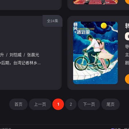
全24集
导
升
/
刘恺威
/
张晨光
主
故事发生在解放战争后期，台湾记者林乡（刘恺威饰）在上海结识乔雁清（戴君竹饰），很快陷入热恋之中。这一情景被富家公子唐浩仪（林佑威饰）看在眼里，他妒火中烧。林母病重的消息传到上海，林乡焦急万分，而此
剧
首页
上一页
1
2
下一页
尾页