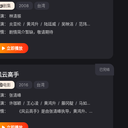
剧集
2008
台湾
演：
林清振
演：
张毓晨
炎亚纶
/
曾之乔
/
黄鸿升
/
徐诣帆
/
陆廷威
/
朱芷莹
/
吴映洁
/
简廷芮
/
范玮琪
/
梁洳瑄
/
田丽
/
马惠珍
/
周孝安
/
连
情：
剧情简介暂缺，敬请期待
立即播放
已完结
风云高手
电影
2016
台湾
演：
张清峰
宣
演：
/
曾莞婷
许珈颖
/
/
黄明志
王心凌
/
/
Namewee
黄鸿升
/
藤冈靛
/
吴仲强
/
马如龙
/
谢佐妮
/
廖峻
/
谢佑妮
/
王乐妍
/
梁
/
情：
《风云高手》是由张清峰执导，黄鸿升、王心凌主演的篮球题材喜剧电影。影片讲述了一位废材教练带领一群漂亮女篮球队员，经过一番魔鬼训练，突破重围迈向胜利的过程。预计2016年2月上映。
立即播放