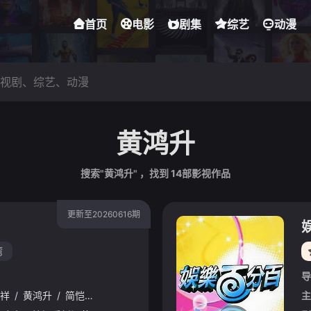
首页
电影
剧集
综艺
动漫
黄鸿升
搜索"黄鸿升" ，找到
14
部影视作品
更新至20260616期
湾
导
祥
/
黄鸿升
/
简恺乐
/
敖犬
/
廖威廉
主