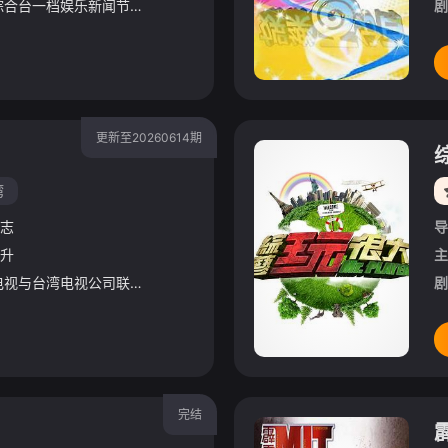
《娱乐百分百》是八大综合台一档娱乐新闻节目，每天报道最新的娱乐新闻，节目还会请嘉宾现场访谈！节目贴近年轻族群，介绍时下流行的装扮、以及艺人的流行教室，有固定的特别企划，邀请艺人完成从未尝试过的事情。
剧
更新至20260614期
湾
志
导
升
主
《综艺玩很大》是三立电视与台湾电视公司联合监制及首播的外景节目，2014年7月19日起于台视主频、台视HD台首播，2014年7月20日起于三立都会台首播，主持人为吴宗宪及Kid。主持人之一Kid从首集
剧
完结