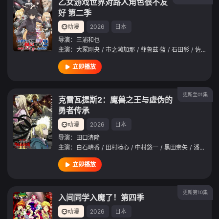
乙女游戏世界对路人角色很不友
好 第二季
动漫
2026
日本
导演：
三浦和也
主演：
大冢刚央
/
市之濑加那
/
菲鲁兹·蓝
/
石田彰
/
佐仓绫音
立即播放
更新至01集
克雷瓦提斯2：魔兽之王与虚伪的
勇者传承
动漫
2026
日本
导演：
田口清隆
主演：
白石晴香
/
田村睦心
/
中村悠一
/
黑田崇矢
/
潘惠美
/
立即播放
更新第10集
入间同学入魔了！第四季
动漫
2026
日本