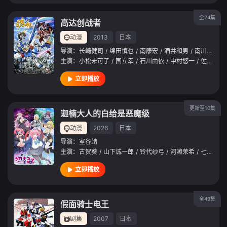
全24集
高达创战者
动漫
2013
日本
导演：
长崎健司
/
绵田慎也
/
南康宏
/
酒井和男
/
南川达马
/
主演：
小松未可子
/
国立幸
/
石川由依
/
中村悠一
/
佐藤拓也
立即播放
更新至10集
迦楠大人的白给是恶魔级
动漫
2026
日本
导演：
室谷靖
主演：
古贺葵
/
山下诚一郎
/
铃代纱弓
/
河濑茉希
/
七濑彩夏
立即播放
全49集
假面骑士电王
剧集
2007
日本