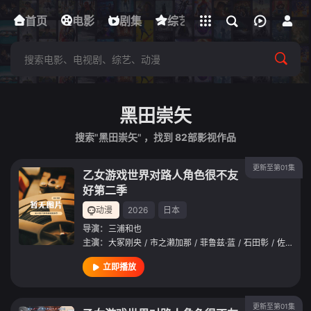
立即登录
首页
电影
下载客户端
剧集
综艺
动漫
短剧
黑田崇矢
搜索"黑田崇矢" ，找到
82
部影视作品
更新至第01集
乙女游戏世界对路人角色很不友
好第二季
动漫
2026
日本
导演：
三浦和也
主演：
大冢刚央
/
市之濑加那
/
菲鲁兹·蓝
/
石田彰
/
佐仓绫音
立即播放
更新至第01集