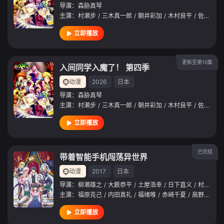
导演：
森胁真琴
主演：
村濑步
/
三木真一郎
/
朝井彩加
/
木村良平
/
佐藤拓也
立即播放
更新至第10集
入间同学入魔了！ 第四季
动漫
2026
日本
导演：
森胁真琴
主演：
村濑步
/
三木真一郎
/
朝井彩加
/
木村良平
/
佐藤拓也
立即播放
已完结
带着智能手机闯荡异世界
动漫
2017
日本
导演：
柳濑雄之
/
大薮恭平
/
土屋浩幸
/
日下直义
/
村山靖
/
主演：
福原克己
/
内田真礼
/
福绪唯
/
赤崎千夏
/
高野麻里佳
立即播放