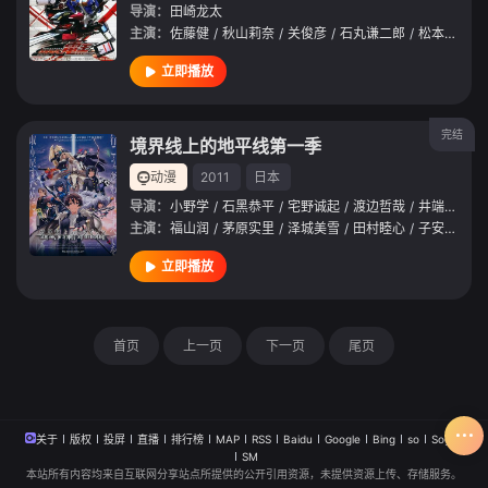
导演：
田崎龙太
主演：
佐藤健
/
秋山莉奈
/
关俊彦
/
石丸谦二郎
/
松本若菜
/
立即播放
完结
境界线上的地平线第一季
动漫
2011
日本
导演：
小野学
/
石黑恭平
/
宅野诚起
/
渡边哲哉
/
井端义秀
/
主演：
福山润
/
茅原实里
/
泽城美雪
/
田村睦心
/
子安武人
/
立即播放
首页
上一页
下一页
尾页
关于
版权
投屏
直播
排行榜
MAP
RSS
Baidu
Google
Bing
so
Sogou
SM
本站所有内容均来自互联网分享站点所提供的公开引用资源，未提供资源上传、存储服务。