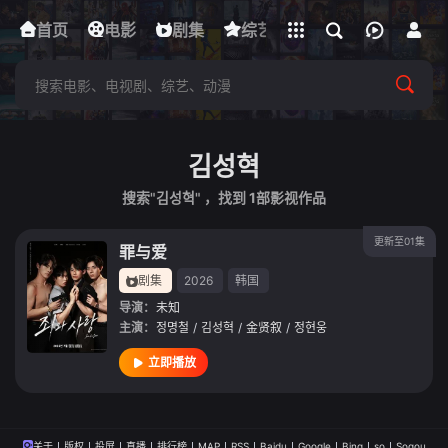
立即登录
首页
电影
下载客户端
剧集
综艺
动漫
短剧
김성혁
搜索"김성혁" ，找到
1
部影视作品
更新至01集
罪与爱
剧集
2026
韩国
导演：
未知
主演：
정명철
/
김성혁
/
金贤叙
/
정현웅
立即播放
关于
版权
投屏
直播
排行榜
MAP
RSS
Baidu
Google
Bing
so
Sogou