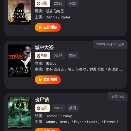
电影
2025
美国
导演：
斯盖·伯格曼
主演：
Dennis
/
Rader
立即播放
2010年09月17日上映
城中大盗
电影
2026
美国
导演：
未录入
主演：
本·阿弗莱克
/
丽贝卡·豪尔
/
乔恩·哈姆
/
杰瑞米·雷纳
/
立即播放
更新至HD
丧尸镇
电影
2007
美国
导演：
Damon
/
Lemay
主演：
Adam
/
Hose
/
/
Brynn
/
Lucas
/
/
Dennis
/
Lemoi