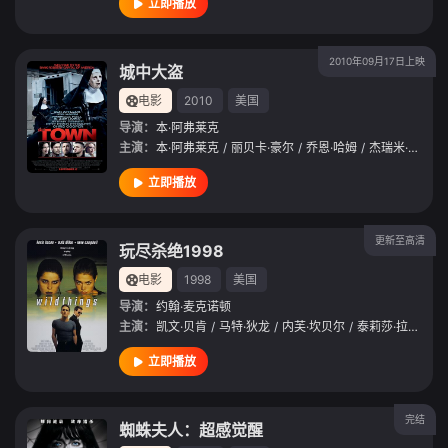
立即播放
2010年09月17日上映
城中大盗
电影
2010
美国
导演：
本·阿弗莱克
主演：
本·阿弗莱克
/
丽贝卡·豪尔
/
乔恩·哈姆
/
杰瑞米·雷纳
/
立即播放
更新至高清
玩尽杀绝1998
电影
1998
美国
导演：
约翰·麦克诺顿
主演：
凯文·贝肯
/
马特·狄龙
/
内芙·坎贝尔
/
泰莉莎·拉塞尔
/
立即播放
完结
蜘蛛夫人：超感觉醒