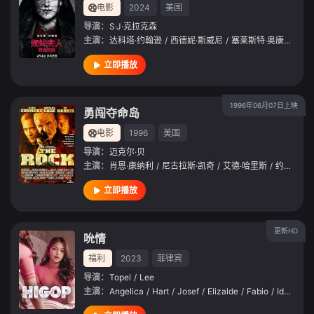
电影
2024
美国
导演：
S·J·克拉克森
主演：
达科塔·约翰逊
/
西德妮·斯威尼
/
塞莱斯特·奥康纳
/
伊
立即播放
1996年06月07日上映
勇闯夺命岛
电影
1996
美国
导演：
迈克尔·贝
主演：
肖恩·康纳利
/
尼古拉斯·凯奇
/
艾德·哈里斯
/
约翰·斯宾塞
立即播放
更新HD
吮情
福利
2023
菲律宾
导演：
Topel
/
Lee
主演：
Angelica
/
Hart
/
Josef
/
Elizalde
/
Fabio
/
Ide
/
Lest