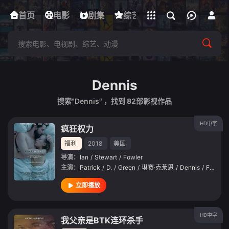
立即登录
首页
电影
下载客户端
剧集
综艺
动漫
短剧
Dennis
搜索"Dennis" ，找到
82
部影视作品
HD中字
疯狂权力
福利
2018
美国
导演：
Ian
/
Stewart
/
Fowler
主演：
Patrick
/
D.
/
Green
/
琳赛·克莱恩
/
Dennis
/
Fitzpatrick
立即播放
HD中字
我父亲是BTK连环杀手