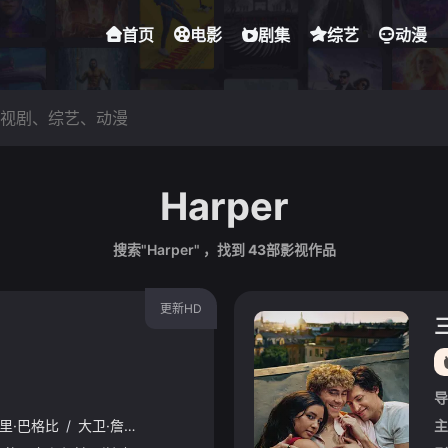
首页
电影
剧集
综艺
动漫
Harper
搜索"Harper" ，找到
43
部影视作品
更新HD
导
里·巴格比
/
大卫·詹姆斯·艾略特
/
谢拉·麦克康米克
/
安东尼·德尔·尼格
主