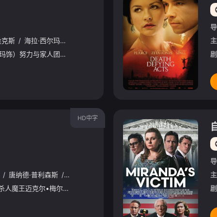
导
侯克斯
/
海拉·西尔玛
/
克里斯蒂安·卡玛戈
/
阿奇·马德基
/
内斯塔·库珀
主
巴巴·沃斯（杰森·莫玛饰）努力与家人团聚。他疏远的兄弟伊多（戴夫·巴蒂斯塔饰）抓住了巴巴的女儿哈尼瓦，并发誓要报复他的兄弟。与此同时，巴耶王国和特里凡提亚共和国之间的战争威胁迫在眉睫，这将巴巴和他
剧
HD中字
导
/
唐纳德·普利森斯
/
丹妮尔·哈丽丝
/
Harper
/
Roisman
/
Karen
/
主
A
1988年的万圣节，杀人魔王迈克尔•梅尔被警察射伤，几经周折，他逃到一条河边，并得到一位好心人的救治。一年时光转瞬即逝，伤愈的迈克尔如同僵死复苏的毒蛇一般杀掉救命恩人，并决定再次前往哈登菲尔德，向
剧