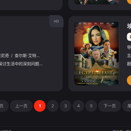
HD
导
里尼奇
/
查尔斯·艾特肯
/
Jerry
/
Wilder
/
Ruth
/
Adams
/
吉姆·艾尔
主
菲洛梅娜·坎克深入探讨生活中的深刻问题，从宇宙大爆炸到人工智能等主题展开研究，与学者和创意人士交流，同时以她标志性的误导性观察进行解读。
剧
页
上一页
1
2
3
4
5
下一页