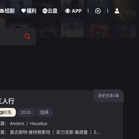
立即登录
短剧
福利
云盘
APP
更新至第4集
三人行
剧集
2026
瑞典
演：
Anders
/
Hazelius
罗
演：
/
奥斯汀·麦肯齐
奥古斯特·维特根斯坦
/
佩内洛普·安·米勒
/
菲力克斯·桑德曼
/
扎克·吉尔福德
/
Seth
/
Manteus
/
迈克·奥麦利
/
Re