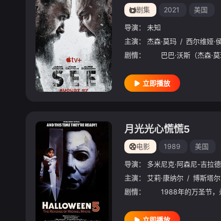
剧集
2021
美国
导演：
未知
主演：
杰森·莫玛
/
西尔维娅·
剧情：
立即播放
月光光心慌慌5
电影
1989
美国
导演：
多米尼克·阿森尼-吉拉德
主演：
艾莉·康纳尔
/
博斯塔尔
剧情：
立即播放