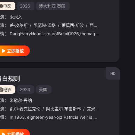
电影
2026
澳大利亚
英国
演：
未录入
演：
/
伊登·爱普斯坦
盖·皮尔斯
/
/
凯瑟琳·泽塔
郑启蕙
/
Olivia
/
蒂莫西·斯波
/
Cheng
/
/
西尔莎·罗南
李勋
/
Hoon
/
/
LeniHarp
Lee
/
情：
DurigHarryHoudii'stourofBritaii1926,themagiciaetersitoapassioateaffairwithaScottishwoma.本片根据哈里·胡迪尼的故事改编而成。胡迪尼是一位享誉国际的脱逃艺术家，能不可思议地从绳索、脚镣及手铐中脱困，同时他也是以魔术方法戳穿所谓“通灵术”的反伪科学先驱。影片主要讲述了1926年他在英国期间的生活。盖·皮尔斯饰演的胡迪尼，爱上了凯瑟琳·泽塔-琼斯所饰演的苏格兰女人，后者与女儿一起见证了胡迪尼母亲去世对其所造成的多年
立即播放
HD
自白规则
电影
2023
美国
演：
米歇尔·丹纳
演：
lston
凯尔·麦克拉克伦
/
Betty
/
Carvalho
/
阿比盖尔·布雷斯林
/
Max
/
Robinson
/
艾米丽·万凯普
/
Wendy
/
Foxworth
/
塔恩·曼
/
情：
In 1963, eighteen-year-old Patricia Weir is kidnapped and brutally raped. Committed to putting her a
立即播放