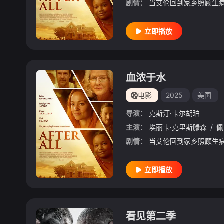
剧情：
立即播放
血浓于水
电影
2025
美国
导演：
克斯汀·卡尔胡珀
主演：
埃丽卡·克里斯滕森
/
佩
剧情：
立即播放
看见第二季