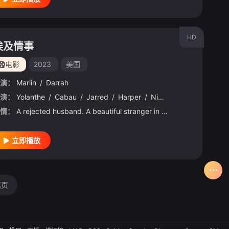
HD
埃及情事
电影
2023
美国
演：
Marlin
/
Darrah
-哈利利
演：
Yolanthe
/
Rory
/
/
Cabau
Bray
/
/
Stephen
Jarred
/
/
Harper
Case
/
/
Ruth
Nick
/
/
Chang
Dreselly
/
布莱恩·
/
Tho
情：
A rejected husband. A beautiful stranger in peril. A dangerous liaison. Two couples are enjoying a s
立即播放
尾页