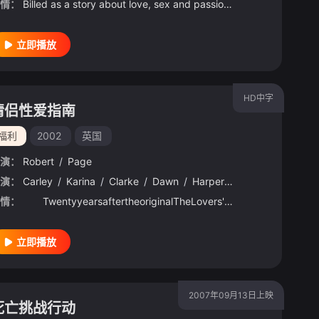
情：
Billed as a story about love, sex and passion – a reflection of the meaning of life and the relentless passage of time, The Trio follows middle-aged Hugo. When he is approached by the daughter of both of his childhood loves, he is thrown back in time to a
立即播放
HD中字
情侣性爱指南
福利
2002
英国
演：
Robert
/
Page
·艾略特
演：
Carley
/
谢拉·麦克康米克
/
Karina
/
Clarke
/
迈克·奥麦利
/
Dawn
/
/
詹妮弗·格里芬
Harper
/
里奥·玛丽亚
/
戴尔·韦德·
/
Lex
情：
TwentyyearsaftertheoriginalTheLovers'GuideexplodedintothelivesoftheUKpublic,theground-breakingguid
立即播放
2007年09月13日上映
死亡挑战行动