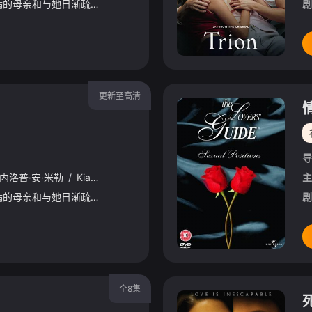
当艾伦回到家乡照顾生病的母亲和与她日渐疏远的青春期女儿时，三代女性努力重建她们之间的亲密关系并与彼此和解。
剧
更新至高清
导
内洛普·安·米勒
/
Kiara
/
Muhammad
/
扎克·吉尔福德
/
大卫·詹姆斯
主
当艾伦回到家乡照顾生病的母亲和与她日渐疏远的青春期女儿时，三代女性努力重建她们之间的亲密关系并与彼此和解。
剧
全8集