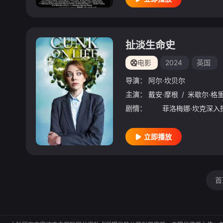
扯淡生命史
电影
2024
英国
导演：
阿尔·坎贝尔
主演：
戴安·摩根
/
米歇尔·格
剧情：
立即播放
首