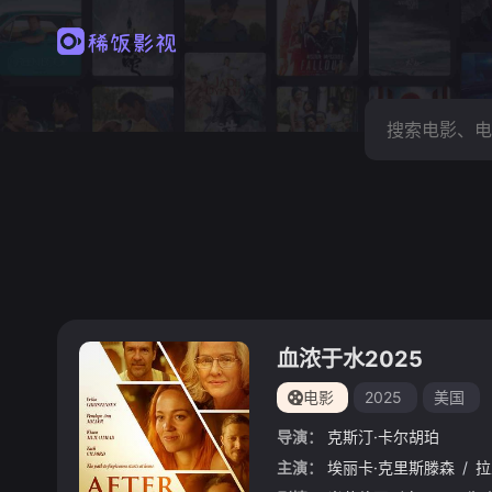
血浓于水2025
电影
2025
美国
导演：
克斯汀·卡尔胡珀
主演：
埃丽卡·克里斯滕森
/
拉