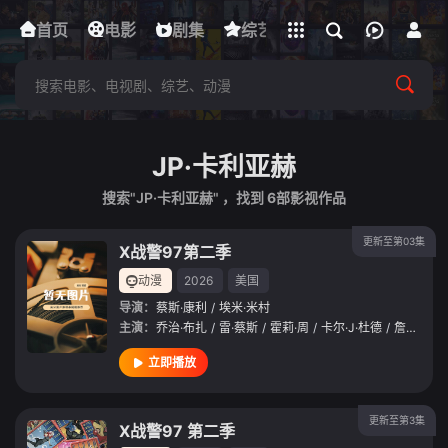
立即登录
首页
电影
下载客户端
剧集
综艺
动漫
短剧
JP·卡利亚赫
搜索"JP·卡利亚赫" ，找到
6
部影视作品
更新至第03集
X战警97第二季
动漫
2026
美国
导演：
蔡斯·康利
/
埃米·米村
主演：
乔治·布扎
/
雷·蔡斯
/
霍莉·周
/
卡尔·J·杜德
/
詹妮弗·黑尔
立即播放
更新至第3集
X战警97 第二季