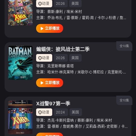
动漫
2026
美国
导演：
蔡斯·康利
/
埃米·米村
主演：
乔治·布扎
/
雷·蔡斯
/
霍莉·周
/
卡尔·J·杜德
/
詹妮弗·黑尔
立即播放
全10集
蝙蝠侠：披风战士第二季
动漫
2026
美国
导演：
克里斯蒂娜·索塔
主演：
哈米什·林克莱特
/
米歇尔·C·博尼拉
/
克里斯托·乔伊·布朗
立即播放
全10集
X战警97第一季
动漫
2024
美国
导演：
杰克·卡斯托雷纳
/
蔡斯·康利
/
埃米·米村
主演：
雷·蔡斯
/
詹妮弗·黑尔
/
艾莉森·西莉-史密斯
/
卡尔·J·杜德