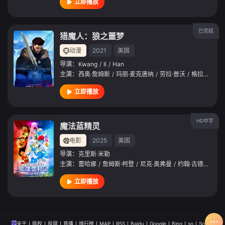
立即播放
已完结
猎魔人：狼之噩梦
动漫
2021
美国
导演：
Kwang
/
Il
/
Han
主演：
西奥·詹姆斯
/
玛丽·麦克唐纳
/
劳拉·普沃
/
格拉汉姆·麦克塔维什
立即播放
HD中字
魔法蓝精灵
电影
2025
美国
导演：
克里斯·米勒
主演：
蕾哈娜
/
詹姆斯·柯登
/
尼克·奥弗曼
/
约翰·古德曼
/
JP
立即播放
关于
版权
投屏
直播
排行榜
MAP
RSS
Baidu
Google
Bing
so
Sogou