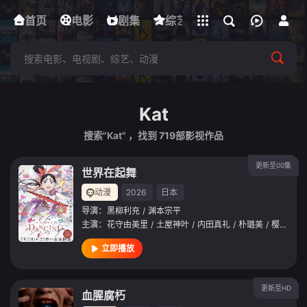
立即登录
首页
电影
下载客户端
剧集
综艺
动漫
短剧
Kat
搜索"Kat" ，找到
719
部影视作品
更新至00集
世界在起舞
动漫
2026
日本
导演：
黑柳利充
/
渊本宗平
主演：
花守由美里
/
土屋神叶
/
内田真礼
/
朴璐美
/
樱井孝宏
立即播放
更新至HD
血腥腐朽