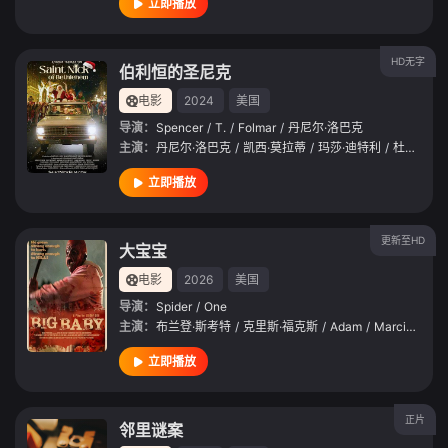
立即播放
HD无字
伯利恒的圣尼克
电影
2024
美国
导演：
Spencer
/
T.
/
Folmar
/
丹尼尔·洛巴克
主演：
丹尼尔·洛巴克
/
凯西·莫拉蒂
/
玛莎·迪特利
/
杜恩·惠特克
立即播放
更新至HD
大宝宝
电影
2026
美国
导演：
Spider
/
One
主演：
布兰登·斯考特
/
克里斯·福克斯
/
Adam
/
Marcinowski
立即播放
正片
邻里谜案