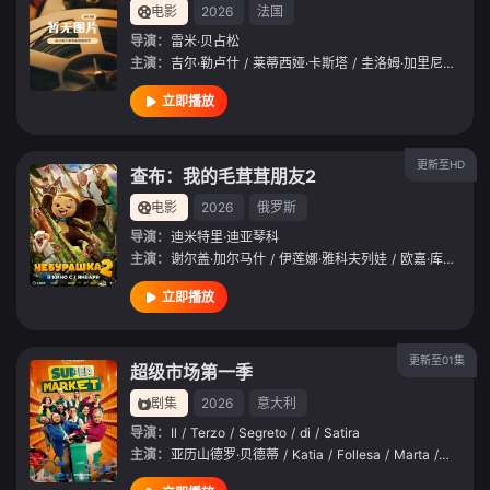
电影
2026
法国
导演：
雷米·贝占松
主演：
吉尔·勒卢什
/
莱蒂西娅·卡斯塔
/
圭洛姆·加里尼
/
伊莎
立即播放
更新至HD
查布：我的毛茸茸朋友2
电影
2026
俄罗斯
导演：
迪米特里·迪亚琴科
主演：
谢尔盖·加尔马什
/
伊莲娜·雅科夫列娃
/
欧嘉·库兹敏娜
立即播放
更新至01集
超级市场第一季
剧集
2026
意大利
导演：
Il
/
Terzo
/
Segreto
/
di
/
Satira
主演：
亚历山德罗·贝德蒂
/
Katia
/
Follesa
/
Marta
/
Zoboli