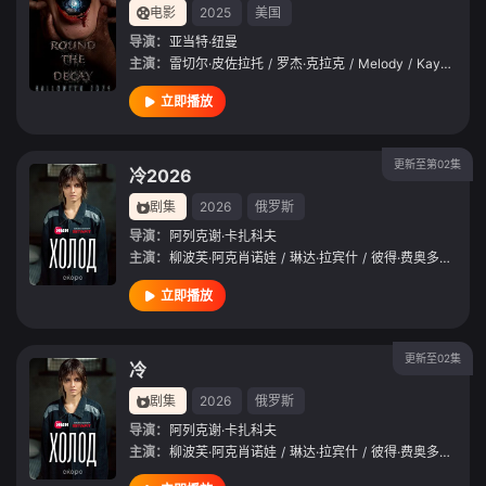
电影
2025
美国
导演：
亚当特·纽曼
主演：
雷切尔·皮佐拉托
/
罗杰·克拉克
/
Melody
/
Kay
/
西耶
立即播放
更新至第02集
冷2026
剧集
2026
俄罗斯
导演：
阿列克谢·卡扎科夫
主演：
柳波芙·阿克肖诺娃
/
琳达·拉宾什
/
彼得·费奥多罗夫
/
立即播放
更新至02集
冷
剧集
2026
俄罗斯
导演：
阿列克谢·卡扎科夫
主演：
柳波芙·阿克肖诺娃
/
琳达·拉宾什
/
彼得·费奥多罗夫
/