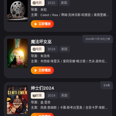
电影
2022
美国
导演：
未知
主演：
Cabot
/
Rea
/
蒂姆·克林沃斯·哈德逊
/
奥德里娜·派屈吉
立即播放
2024年11月19日上映
魔法坏女巫
电影
2024
美国
导演：
朱浩伟
主演：
辛西娅·埃里沃
/
爱莉安娜·格兰德
/
杰夫·高布伦
/
杨紫
立即播放
全8集
绅士们2024
剧集
2024
英国
导演：
盖·里奇
主演：
西奥·詹姆斯
/
卡雅·斯考达里奥
/
吉安卡罗·埃斯波西托