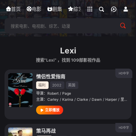
立即登录
首页
电影
下载客户端
剧集
综艺
动漫
短剧
Lexi
搜索"Lexi" ，找到
109
部影视作品
HD中字
情侣性爱指南
福利
2002
英国
导演：
Robert
/
Page
主演：
Carley
/
Karina
/
Clarke
/
Dawn
/
Harper
/
里奥·玛丽亚
立即播放
HD中字
策马再战