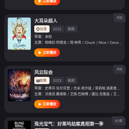
立即播放
完结
大耳朵超人
动漫
2022
美国
导演：
未知
主演：
帕梅拉·阿德龙
/
简·林奇
/
Chuck
/
Nice
/
Cece
/
Bell
立即播放
完结
风云际会
剧集
2022
美国
导演：
史蒂芬·伍尔芬登
/
杰米·奇尔兹
/
菲莉帕·洛索普
/
德布
主演：
沃维克·戴维斯
/
艾丽·巴姆博
/
露比·克鲁兹
/
艾琳·凯利曼
立即播放
全3集
珠光宝气：好莱坞劫案真相第一季