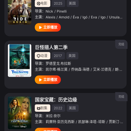
电影
2025
美国
导演：
Nick
/
Pinelli
主演：
Alexis
/
Arnold
/
Éva
/
Igó
/
Eva
/
Igo
/
Ursula
/
Bout
立即播放
完结
巨怪猎人第二季
动漫
2017
美国
导演：
罗德里戈.布拉斯
主演：
凯尔希·格兰莫
/
乔纳森·海德
/
艾米·兰德克
/
朗·普尔曼
立即播放
完结
国家宝藏：历史边缘
剧集
2022
美国
导演：
米拉·奈尔
主演：
莉赛特·亚历克西斯
/
凯瑟琳·泽塔-琼斯
/
贾斯汀·巴萨
/